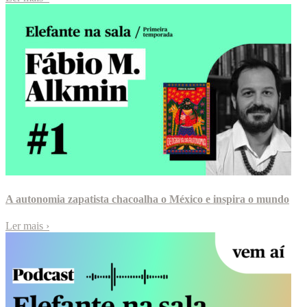
A autonomia zapatista chacoalha o México e inspira o mundo
Ler mais
›