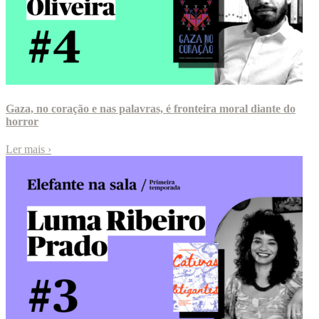
Gaza, no coração e nas palavras, é fronteira moral diante do
horror
Ler mais
›