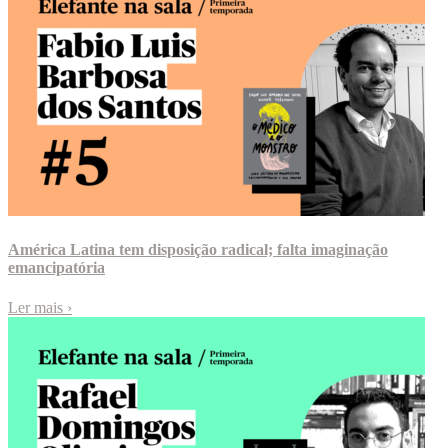
América Latina tem disposição radical; falta imaginação
emancipatória
Ler mais
›