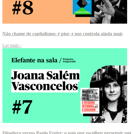
Não chame de capitalismo: é pior, e nos controla ainda mais
Ler mais
›
Ditadura versus Paulo Freire: o país que escolheu perseguir um