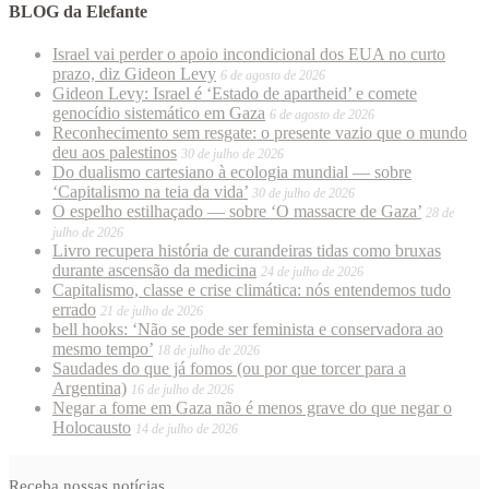
BLOG da Elefante
Israel vai perder o apoio incondicional dos EUA no curto
prazo, diz Gideon Levy
6 de agosto de 2026
Gideon Levy: Israel é ‘Estado de apartheid’ e comete
genocídio sistemático em Gaza
6 de agosto de 2026
Reconhecimento sem resgate: o presente vazio que o mundo
deu aos palestinos
30 de julho de 2026
Do dualismo cartesiano à ecologia mundial — sobre
‘Capitalismo na teia da vida’
30 de julho de 2026
O espelho estilhaçado — sobre ‘O massacre de Gaza’
28 de
julho de 2026
Livro recupera história de curandeiras tidas como bruxas
durante ascensão da medicina
24 de julho de 2026
Capitalismo, classe e crise climática: nós entendemos tudo
errado
21 de julho de 2026
bell hooks: ‘Não se pode ser feminista e conservadora ao
mesmo tempo’
18 de julho de 2026
Saudades do que já fomos (ou por que torcer para a
Argentina)
16 de julho de 2026
Negar a fome em Gaza não é menos grave do que negar o
Holocausto
14 de julho de 2026
Receba nossas notícias