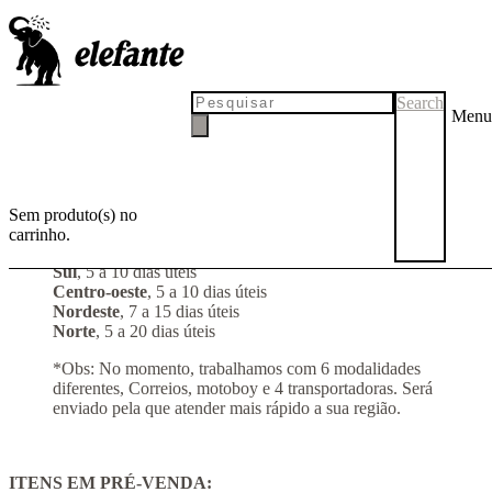
Confira o prazo de entrega
para sua região
Search
Menu
ITENS EM ESTOQUE:
Sem produto(s) no
São Paulo (capital)
, 24h a 3 dias úteis
carrinho.
Sudeste
, 2 a 7 dias úteis
Sul
, 5 a 10 dias úteis
Centro-oeste
, 5 a 10 dias úteis
Nordeste
, 7 a 15 dias úteis
Norte
, 5 a 20 dias úteis
*Obs: No momento, trabalhamos com 6 modalidades
diferentes, Correios, motoboy e 4 transportadoras. Será
enviado pela que atender mais rápido a sua região.
ITENS EM PRÉ-VENDA: