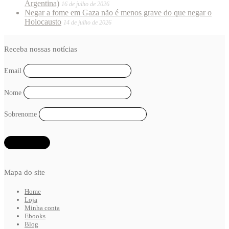
Argentina)
16 de julho de 2026
Negar a fome em Gaza não é menos grave do que negar o
Holocausto
14 de julho de 2026
Receba nossas notícias
Email
Nome
Sobrenome
Mapa do site
Home
Loja
Minha conta
Ebooks
Blog