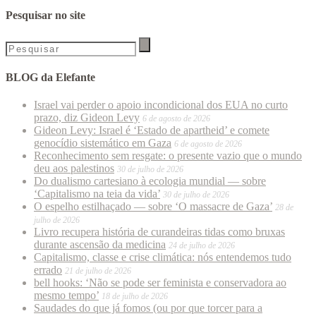
Pesquisar no site
BLOG da Elefante
Israel vai perder o apoio incondicional dos EUA no curto
prazo, diz Gideon Levy
6 de agosto de 2026
Gideon Levy: Israel é ‘Estado de apartheid’ e comete
genocídio sistemático em Gaza
6 de agosto de 2026
Reconhecimento sem resgate: o presente vazio que o mundo
deu aos palestinos
30 de julho de 2026
Do dualismo cartesiano à ecologia mundial — sobre
‘Capitalismo na teia da vida’
30 de julho de 2026
O espelho estilhaçado — sobre ‘O massacre de Gaza’
28 de
julho de 2026
Livro recupera história de curandeiras tidas como bruxas
durante ascensão da medicina
24 de julho de 2026
Capitalismo, classe e crise climática: nós entendemos tudo
errado
21 de julho de 2026
bell hooks: ‘Não se pode ser feminista e conservadora ao
mesmo tempo’
18 de julho de 2026
Saudades do que já fomos (ou por que torcer para a