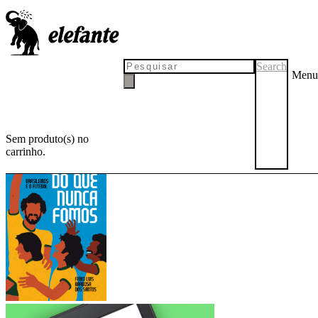
Confira todos os títulos da
Elefante que estão disponíveis
Search
Menu
em versão digital (ebook):
Sem produto(s) no
carrinho.