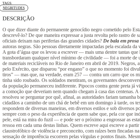
Tag:
NEGRITUDES
DESCRIÇÃO
O que dizer diante do permanente genocídio negro cometido pelo Est
descrevê-lo? De que maneira expressar a justa revolta pelo rastro de s
oficiais deixam nas periferias das grandes cidades?
De bala em prosa
autoras negras. São pessoas diretamente impactadas pela escalada da v
A gota d’água que os levou a escrever — mais uma dentre tantas que 
transbordaram qualquer nível mínimo de civilidade — foi a morte de
de materiais recicláveis no Rio de Janeiro em abril de 2019. Negros,
pelo Exército, que disparou “por engano” o que no momento foi divu
tiros” — mas que, na verdade, eram 257 — contra um carro que os mi
tinha sido roubado. Os soldados mentiram, os governantes desconver
da população permaneceu indiferente. Pipocos contra gente preta já v
a comoção que deveriam nem quando chegam à casa das centenas. 
resolveu se perguntar por quê, afinal, as autoridades fariam tamanha 
cidadãos a caminho de um chá de bebê em um domingo à tarde, os tex
respondem de diversas maneiras, em diversos estilos e sob diversos po
sempre com o peso da experiência de quem sabe que, pela cor que in
pele, está na mira do fuzil — e pode ser o próximo a engrossar as estatí
ressoa em cada uma destas linhas. Quem escreve aqui escreve a partir
claustrofóbico de violência e preconceito, com raízes bem fincadas na
sensação de impotência escorrem pelas vírgulas e pontos finais. Mesm