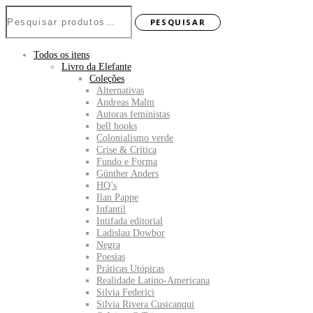
Pesquisar
PESQUISAR
por:
Todos os itens
Livro da Elefante
Coleções
Alternativas
Andreas Malm
Autoras feministas
bell hooks
Colonialismo verde
Crise & Crítica
Fundo e Forma
Günther Anders
HQ’s
Ilan Pappe
Infantil
Intifada editorial
Ladislau Dowbor
Negra
Poesias
Práticas Utópicas
Realidade Latino-Americana
Silvia Federici
Silvia Rivera Cusicanqui