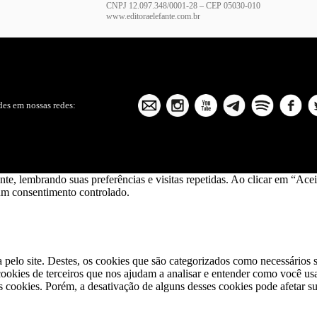
CNPJ 12.097.348/0001-28 – CEP 05030-010
www.editoraelefante.com.br
es em nossas redes:
ante, lembrando suas preferências e visitas repetidas. Ao clicar em “
 um consentimento controlado.
a pelo site. Destes, os cookies que são categorizados como necessários
okies de terceiros que nos ajudam a analisar e entender como você us
cookies. Porém, a desativação de alguns desses cookies pode afetar s