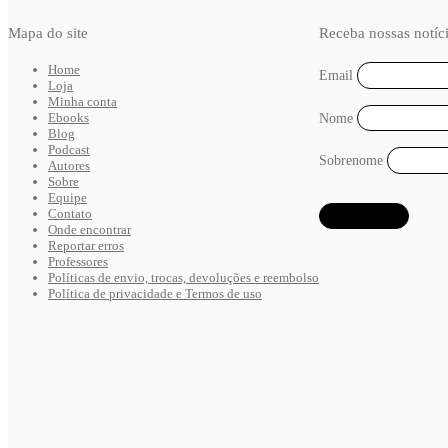
Mapa do site
Receba nossas notíc
Home
Email
Loja
Minha conta
Ebooks
Nome
Blog
Podcast
Sobrenome
Autores
Sobre
Equipe
Contato
Onde encontrar
Reportar erros
Professores
Políticas de envio, trocas, devoluções e reembolso
Política de privacidade e Termos de uso