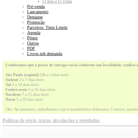
O Joio e O Trigo
Pré-venda
Lançamento
Destaque
Promoção
Parceiros: Tinta Limón
Agenda
Pôster
Outros
PDF
Livros sob demanda
Lembramos que o prazo de entrega varia conforme sua localidade, confira 
São Paulo (capital)
24h a 3 dias úteis
Sudeste
2 a 7 dias úteis
Sul
5 a 10 dias úteis
Centro-oeste
5 a 10 dias úteis
Nordeste
7 a 15 dias úteis
Norte
5 a 20 dias úteis
Obs: No momento, trabalhamos com 6 modalidades diferentes: Correios, motobo
Políticas de envio, trocas, devoluções e reembolso