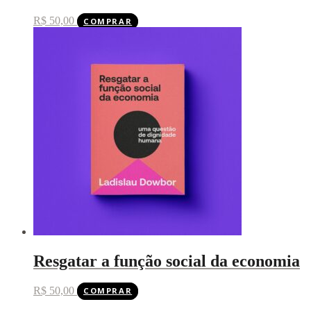
R$
50,00
COMPRAR
Resgatar a função social da economia
R$
50,00
COMPRAR