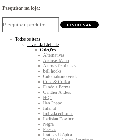
Pesquisar na loja:
Pesquisar
PESQUISAR
por:
Todos os itens
Livro da Elefante
Coleções
Alternativas
Andreas Malm
Autoras feministas
bell hooks
Colonialismo verde
Crise & Crítica
Fundo e Forma
Günther Anders
HQ’s
Ilan Pappe
Infantil
Intifada editorial
Ladislau Dowbor
Negra
Poesias
Práticas Utópicas