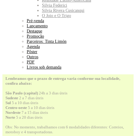
Realidade Latino-Americana
Silvia Federici
Silvia Rivera Cusicanqui
O Joio e O Trigo
Pré-venda
Lançamento
Destaque
Promoção
Parceiros: Tinta Limón
Agenda
Pôster
Outros
PDF
Livros sob demanda
Lembramos que o prazo de entrega varia conforme sua localidade,
confira abaixo:
São Paulo (capital)
24h a 3 dias úteis
Sudeste
2 a 7 dias úteis
Sul
5 a 10 dias úteis
Centro-oeste
5 a 10 dias úteis
Nordeste
7 a 15 dias úteis
Norte
5 a 20 dias úteis
Obs: No momento, trabalhamos com 6 modalidades diferentes: Correios,
motoboy e 4 transportadoras.