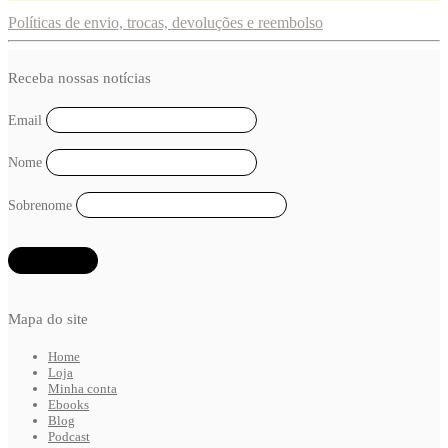
Políticas de envio, trocas, devoluções e reembolso
Receba nossas notícias
Email
Nome
Sobrenome
Mapa do site
Home
Loja
Minha conta
Ebooks
Blog
Podcast