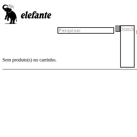
PRÉ-
LANÇA-
-VENDA
MENTO
Search
Sem produto(s) no carrinho.