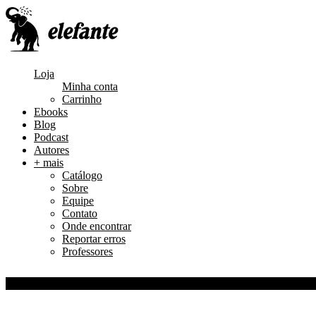
PRÉ-
LANÇA-
LANÇA-
LANÇA-
LANÇA-
-VENDA
MENTO
MENTO
MENTO
MENTO
Loja
Minha conta
Carrinho
Ebooks
Blog
Podcast
Autores
+ mais
Catálogo
Sobre
Equipe
Contato
Onde encontrar
Reportar erros
Professores
0