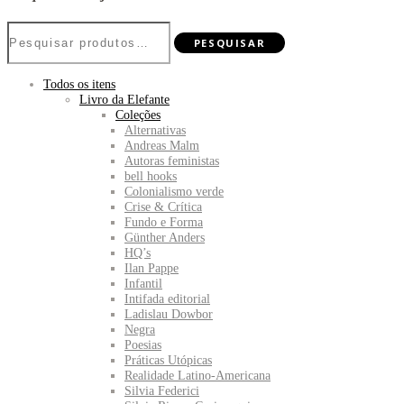
Pesquisar
PESQUISAR
por:
Todos os itens
Livro da Elefante
Coleções
Alternativas
Andreas Malm
Autoras feministas
bell hooks
Colonialismo verde
Crise & Crítica
Fundo e Forma
Günther Anders
HQ’s
Ilan Pappe
Infantil
Intifada editorial
Ladislau Dowbor
Negra
Poesias
Práticas Utópicas
Realidade Latino-Americana
Silvia Federici