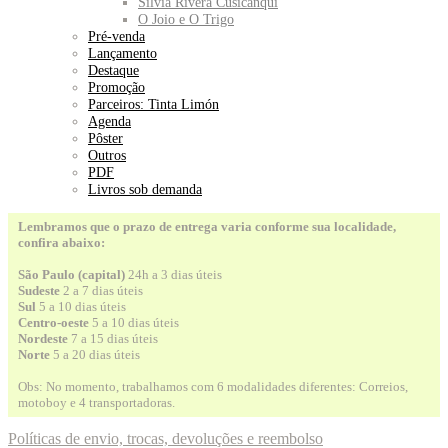
Silvia Rivera Cusicanqui
O Joio e O Trigo
Pré-venda
Lançamento
Destaque
Promoção
Parceiros: Tinta Limón
Agenda
Pôster
Outros
PDF
Livros sob demanda
Lembramos que o prazo de entrega varia conforme sua localidade,
confira abaixo:
São Paulo (capital)
24h a 3 dias úteis
Sudeste
2 a 7 dias úteis
Sul
5 a 10 dias úteis
Centro-oeste
5 a 10 dias úteis
Nordeste
7 a 15 dias úteis
Norte
5 a 20 dias úteis
Obs: No momento, trabalhamos com 6 modalidades diferentes: Correios,
motoboy e 4 transportadoras.
Políticas de envio, trocas, devoluções e reembolso