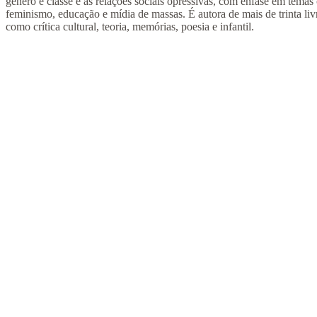
gênero e classe e às relações sociais opressivas, com ênfase em temas 
feminismo, educação e mídia de massas. É autora de mais de trinta liv
como crítica cultural, teoria, memórias, poesia e infantil.