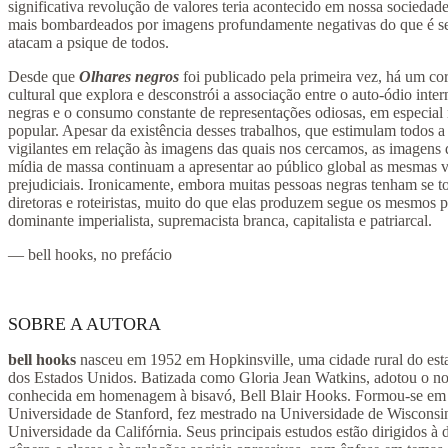
significativa revolução de valores teria acontecido em nossa sociedad
mais bombardeados por imagens profundamente negativas do que é se
atacam a psique de todos.
Desde que
Olhares negros
foi publicado pela primeira vez, há um cor
cultural que explora e desconstrói a associação entre o auto-ódio inte
negras e o consumo constante de representações odiosas, em especial
popular. Apesar da existência desses trabalhos, que estimulam todos 
vigilantes em relação às imagens das quais nos cercamos, as imagen
mídia de massa continuam a apresentar ao público global as mesmas v
prejudiciais. Ironicamente, embora muitas pessoas negras tenham se t
diretoras e roteiristas, muito do que elas produzem segue os mesmos p
dominante imperialista, supremacista branca, capitalista e patriarcal.
— bell hooks, no prefácio
SOBRE A AUTORA
bell hooks
nasceu em 1952 em Hopkinsville, uma cidade rural do est
dos Estados Unidos. Batizada como Gloria Jean Watkins, adotou o no
conhecida em homenagem à bisavó, Bell Blair Hooks. Formou-se em li
Universidade de Stanford, fez mestrado na Universidade de Wisconsi
Universidade da Califórnia. Seus principais estudos estão dirigidos à 