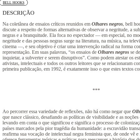
Tag:
BELL HOOKS
DESCRIÇÃO
Na coletânea de ensaios críticos reunidos em
Olhares negros
, bell ho
discute a respeito de formas alternativas de observar a negritude, a su
negras e a branquitude. Ela foca no espectador — em especial, no m
negritude e das pessoas negras surge na literatura, na música, na telev
cinema —, e seu objetivo é criar uma intervenção radical na forma co
representação. Em suas palavras, “os ensaios de
Olhares negros
se de
inquietar, a subverter e serem disruptivos”. Como podem atestar os es
ativistas, intelectuais e todos os outros leitores que se relacionaram c
primeira publicação, em 1992, é exatamente isso o que estes textos c
***
Ao percorrer essa variedade de reflexões, não há como negar que
Olh
que nasce clássico, desafiando as políticas de visibilidade e as noções
levando em conta o que significou e significa o processo de coloniza
países marcados pela pior tragédia da humanidade: a escravidão transa
reafirma sua vocação de intelectual negra feminista que, de onde vê 
oferece ferramentas teóricas e práticas para reescrever a história dos 