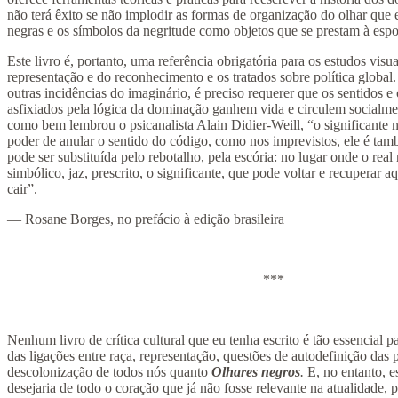
não terá êxito se não implodir as formas de organização do olhar que 
negras e os símbolos da negritude como objetos que se prestam à esp
Este livro é, portanto, uma referência obrigatória para os estudos visuai
representação e do reconhecimento e os tratados sobre política global
outras incidências do imaginário, é preciso requerer que os sentidos e 
asfixiados pela lógica da dominação ganhem vida e circulem socialme
como bem lembrou o psicanalista Alain Didier-Weill, “o significante
poder de anular o sentido do código, como nos imprevistos, ele é ta
pode ser substituída pelo rebotalho, pela escória: no lugar onde o real
simbólico, jaz, prescrito, o significante, que pode voltar e recuperar 
cair”.
— Rosane Borges, no prefácio à edição brasileira
***
Nenhum livro de crítica cultural que eu tenha escrito é tão essencial
das ligações entre raça, representação, questões de autodefinição das 
descolonização de todos nós quanto
Olhares negros
.
E, no entanto, e
desejaria de todo o coração que já não fosse relevante na atualidade, 