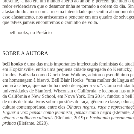
presente, já não era um mundo aberto ao amor. E percebi que tudo o 
redor evidenciava que o desamor tinha se tornado a ordem do dia. Sin
afastando do amor com a mesma intensidade que senti o abandono do
esse afastamento, nos arriscamos a penetrar em um quadro de selvageri
que talvez jamais encontremos o caminho de volta.
— bell hooks, no Prefácio
SOBRE A AUTORA
bell hooks
é uma das mais importantes intelectuais feministas da atu
em Hopkinsville, então uma pequena cidade segregada do Kentucky, 
Unidos. Batizada como Gloria Jean Watkins, adotou o pseudônimo pe
em homenagem à bisavó, Bell Blair Hooks, “uma mulher de língua afi
vinha à cabeça, que não tinha medo de erguer a voz”. Como estudante
universidades de Stanford, Wisconsin e Califórnia, e lecionou nas uni
da Califórnia e New School, em Nova York. Em 2014, fundou o bell ho
de mais de trinta livros sobre questões de raça, gênero e classe, educaç
cultura contemporânea, entre eles
Olhares negros: raça e representaç
Erguer a voz: pensar como feminista, pensar como negra
(Elefante, 
gênero e políticas culturais
(Elefante, 2019) e
Ensinando pensamento c
prática
(Elefante, 2020).