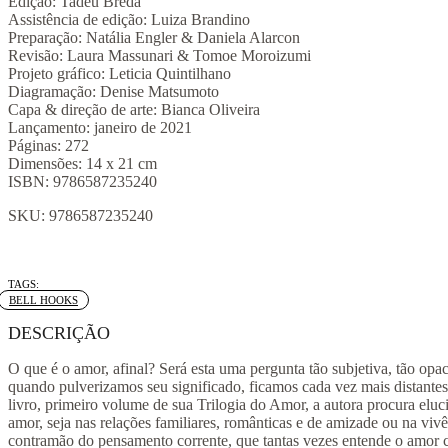
Edição: Tadeu Breda
Assistência de edição: Luiza Brandino
Preparação: Natália Engler & Daniela Alarcon
Revisão: Laura Massunari & Tomoe Moroizumi
Projeto gráfico: Leticia Quintilhano
Diagramação: Denise Matsumoto
Capa & direção de arte: Bianca Oliveira
Lançamento: janeiro de 2021
Páginas: 272
Dimensões: 14 x 21 cm
ISBN: 9786587235240
SKU:
9786587235240
Tag:
BELL HOOKS
DESCRIÇÃO
O que é o amor, afinal? Será esta uma pergunta tão subjetiva, tão opa
quando pulverizamos seu significado, ficamos cada vez mais distantes
livro, primeiro volume de sua Trilogia do Amor, a autora procura eluci
amor, seja nas relações familiares, românticas e de amizade ou na vivê
contramão do pensamento corrente, que tantas vezes entende o amor c