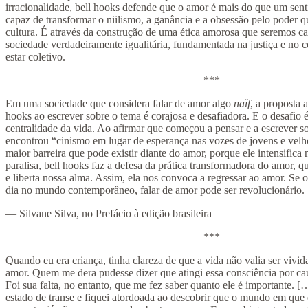
irracionalidade, bell hooks defende que o amor é mais do que um se
capaz de transformar o niilismo, a ganância e a obsessão pelo poder
cultura. É através da construção de uma ética amorosa que seremos c
sociedade verdadeiramente igualitária, fundamentada na justiça e n
estar coletivo.
***
Em uma sociedade que considera falar de amor algo
naïf
, a proposta 
hooks ao escrever sobre o tema é corajosa e desafiadora. E o desafio
centralidade da vida. Ao afirmar que começou a pensar e a escrever 
encontrou “cinismo em lugar de esperança nas vozes de jovens e velho
maior barreira que pode existir diante do amor, porque ele intensifica
paralisa, bell hooks faz a defesa da prática transformadora do amor
e liberta nossa alma. Assim, ela nos convoca a regressar ao amor. Se
dia no mundo contemporâneo, falar de amor pode ser revolucionário.
— Silvane Silva, no Prefácio à edição brasileira
***
Quando eu era criança, tinha clareza de que a vida não valia ser viv
amor. Quem me dera pudesse dizer que atingi essa consciência por ca
Foi sua falta, no entanto, que me fez saber quanto ele é importante. 
estado de transe e fiquei atordoada ao descobrir que o mundo em que