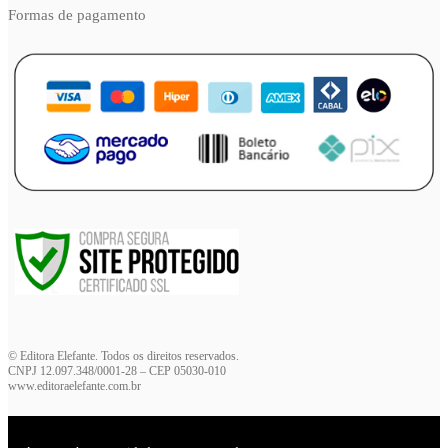
Formas de pagamento
© Editora Elefante. Todos os direitos reservados.
CNPJ 12.097.348/0001-28 – CEP 05030-010
www.editoraelefante.com.br