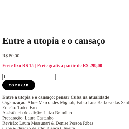
Entre a utopia e o cansaço
R$
80,00
Frete fixo R$ 15 | Frete grátis a partir de R$ 299,00
Entre
a
COMPRAR
utopia
e
o
Entre a utopia e o cansaço:
pensar Cuba na atualidade
cansaço
Organização: Aline Marcondes Miglioli, Fabio Luis Barbosa dos Sant
quantidade
Edição: Tadeu Breda
Assistência de edição: Luiza Brandino
Preparação: Laura Castanho
Revisão: Laura Massunari & Denise Pessoa Ribas
Capa & direção de arte: Bianca Oliveira