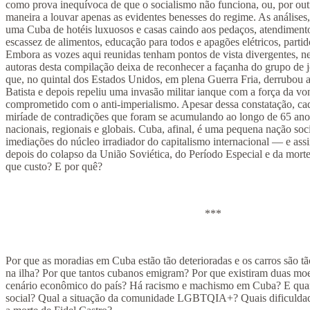
como prova inequívoca de que o socialismo não funciona, ou, por outr
maneira a louvar apenas as evidentes benesses do regime. As análises
uma Cuba de hotéis luxuosos e casas caindo aos pedaços, atendiment
escassez de alimentos, educação para todos e apagões elétricos, parti
Embora as vozes aqui reunidas tenham pontos de vista divergentes, n
autoras desta compilação deixa de reconhecer a façanha do grupo de 
que, no quintal dos Estados Unidos, em plena Guerra Fria, derrubou a
Batista e depois repeliu uma invasão militar ianque com a força da v
comprometido com o anti-imperialismo. Apesar dessa constatação, cad
miríade de contradições que foram se acumulando ao longo de 65 ano
nacionais, regionais e globais. Cuba, afinal, é uma pequena nação soci
imediações do núcleo irradiador do capitalismo internacional — e a
depois do colapso da União Soviética, do Período Especial e da morte
que custo? E por quê?
***
Por que as moradias em Cuba estão tão deterioradas e os carros são tão
na ilha? Por que tantos cubanos emigram? Por que existiram duas mo
cenário econômico do país? Há racismo e machismo em Cuba? E quan
social? Qual a situação da comunidade LGBTQIA+? Quais dificuldade