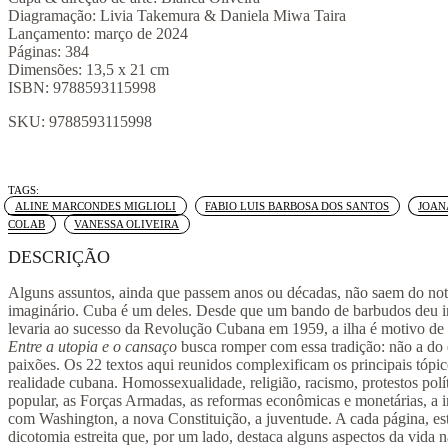
Diagramação: Livia Takemura & Daniela Miwa Taira
Lançamento: março de 2024
Páginas: 384
Dimensões: 13,5 x 21 cm
ISBN: 9788593115998
SKU:
9788593115998
Tags:
,
,
ALINE MARCONDES MIGLIOLI
FABIO LUIS BARBOSA DOS SANTOS
JOAN
,
COLAB
VANESSA OLIVEIRA
DESCRIÇÃO
Alguns assuntos, ainda que passem anos ou décadas, não saem do not
imaginário. Cuba é um deles. Desde que um bando de barbudos deu in
levaria ao sucesso da Revolução Cubana em 1959, a ilha é motivo de
Entre a utopia e o cansaço
busca romper com essa tradição: não a do 
paixões. Os 22 textos aqui reunidos complexificam os principais tópic
realidade cubana. Homossexualidade, religião, racismo, protestos polít
popular, as Forças Armadas, as reformas econômicas e monetárias, a i
com Washington, a nova Constituição, a juventude. A cada página, este
dicotomia estreita que, por um lado, destaca alguns aspectos da vida 