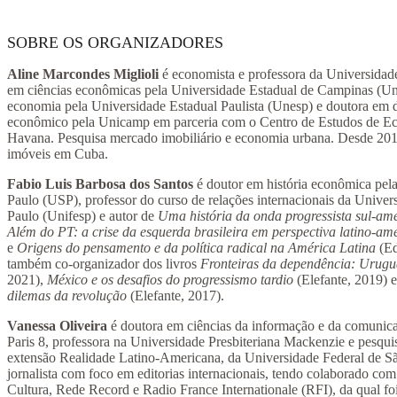
SOBRE OS ORGANIZADORES
Aline Marcondes Miglioli
é economista e professora da Universidad
em ciências econômicas pela Universidade Estadual de Campinas (U
economia pela Universidade Estadual Paulista (Unesp) e doutora em
econômico pela Unicamp em parceria com o Centro de Estudos de 
Havana. Pesquisa mercado imobiliário e economia urbana. Desde 201
imóveis em Cuba.
Fabio Luis Barbosa dos Santos
é doutor em história econômica pel
Paulo (USP), professor do curso de relações internacionais da Univer
Paulo (Unifesp) e autor de
Uma história da onda progressista sul-am
Além do PT: a crise da esquerda brasileira em perspectiva latino-am
e
Origens do pensamento e da política radical na América Latina
(Ed
também co-organizador dos livros
Fronteiras da dependência: Urugu
2021),
México e os desafios do progressismo tardio
(Elefante, 2019) 
dilemas da revolução
(Elefante, 2017).
Vanessa Oliveira
é doutora em ciências da informação e da comunic
Paris 8, professora na Universidade Presbiteriana Mackenzie e pesqui
extensão Realidade Latino-Americana, da Universidade Federal de Sã
jornalista com foco em editorias internacionais, tendo colaborado c
Cultura, Rede Record e Radio France Internationale (RFI), da qual f