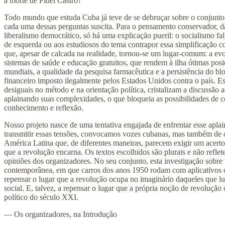
a morte de Fidel Castro?
Todo mundo que estuda Cuba já teve de se debruçar sobre o conjunto
cada uma dessas perguntas suscita. Para o pensamento conservador, da
liberalismo democrático, só há uma explicação pueril: o socialismo fal
de esquerda ou aos estudiosos do tema contrapor essa simplificação
que, apesar de calcada na realidade, tornou-se um lugar-comum: a evo
sistemas de saúde e educação gratuitos, que rendem à ilha ótimas pos
mundiais, a qualidade da pesquisa farmacêutica e a persistência do b
financeiro imposto ilegalmente pelos Estados Unidos contra o país. E
desiguais no método e na orientação política, cristalizam a discussão
aplainando suas complexidades, o que bloqueia as possibilidades de 
conhecimento e reflexão.
Nosso projeto nasce de uma tentativa engajada de enfrentar esse apl
transmitir essas tensões, convocamos vozes cubanas, mas também de o
América Latina que, de diferentes maneiras, parecem exigir um acerto
que a revolução encarna. Os textos escolhidos são plurais e não refle
opiniões dos organizadores. No seu conjunto, esta investigação sobr
contemporânea, em que carros dos anos 1950 rodam com aplicativos 
repensar o lugar que a revolução ocupa no imaginário daqueles que 
social. E, talvez, a repensar o lugar que a própria noção de revolução
político do século XXI.
— Os organizadores, na Introdução