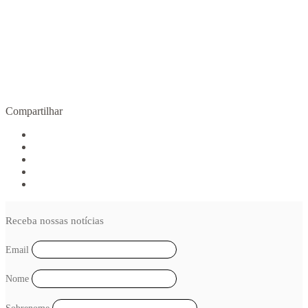
Fronteiras da dependência: Uruguai e Paraguai
COMPRAR SOB DEMANDA
Compartilhar
Receba nossas notícias
Email
Nome