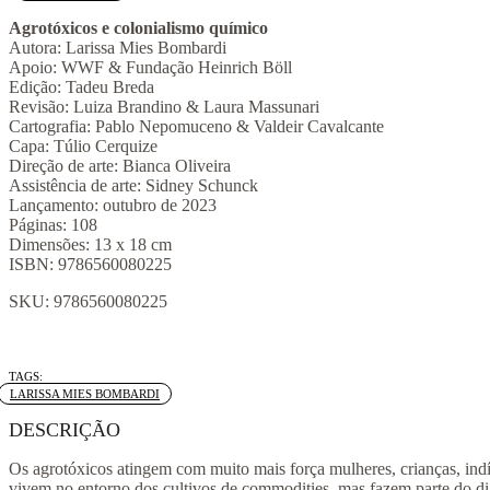
químico
quantidade
Agrotóxicos e colonialismo químico
Autora: Larissa Mies Bombardi
Apoio: WWF & Fundação Heinrich Böll
Edição: Tadeu Breda
Revisão: Luiza Brandino & Laura Massunari
Cartografia: Pablo Nepomuceno & Valdeir Cavalcante
Capa: Túlio Cerquize
Direção de arte: Bianca Oliveira
Assistência de arte: Sidney Schunck
Lançamento: outubro de 2023
Páginas: 108
Dimensões: 13 x 18 cm
ISBN: 9786560080225
SKU:
9786560080225
Tag:
LARISSA MIES BOMBARDI
DESCRIÇÃO
Os agrotóxicos atingem com muito mais força mulheres, crianças, in
vivem no entorno dos cultivos de commodities, mas fazem parte do dia