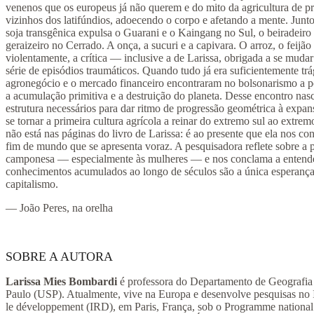
venenos que os europeus já não querem e do mito da agricultura de p
vizinhos dos latifúndios, adoecendo o corpo e afetando a mente. Junt
soja transgênica expulsa o Guarani e o Kaingang no Sul, o beiradeir
geraizeiro no Cerrado. A onça, a sucuri e a capivara. O arroz, o feijã
violentamente, a crítica — inclusive a de Larissa, obrigada a se muda
série de episódios traumáticos. Quando tudo já era suficientemente trá
agronegócio e o mercado financeiro encontraram no bolsonarismo a po
a acumulação primitiva e a destruição do planeta. Desse encontro nas
estrutura necessários para dar ritmo de progressão geométrica à expa
se tornar a primeira cultura agrícola a reinar do extremo sul ao extrem
não está nas páginas do livro de Larissa: é ao presente que ela nos co
fim de mundo que se apresenta voraz. A pesquisadora reflete sobre a p
camponesa — especialmente às mulheres — e nos conclama a entende
conhecimentos acumulados ao longo de séculos são a única esperança
capitalismo.
— João Peres, na orelha
SOBRE A AUTORA
Larissa Mies Bombardi
é professora do Departamento de Geografia
Paulo (USP). Atualmente, vive na Europa e desenvolve pesquisas no I
le développement (IRD), em Paris, França, sob o Programme national