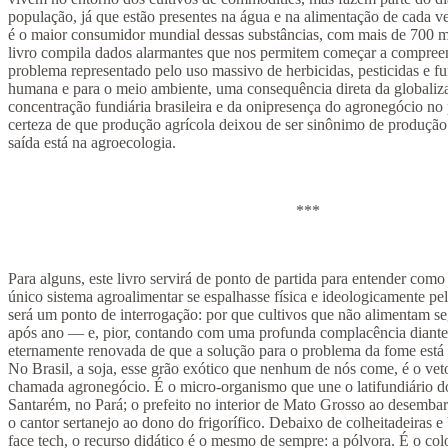
população, já que estão presentes na água e na alimentação de cada v
é o maior consumidor mundial dessas substâncias, com mais de 700 mi
livro compila dados alarmantes que nos permitem começar a compree
problema representado pelo uso massivo de herbicidas, pesticidas e fu
humana e para o meio ambiente, uma consequência direta da globaliza
concentração fundiária brasileira e da onipresença do agronegócio no 
certeza de que produção agrícola deixou de ser sinônimo de produção 
saída está na agroecologia.
***
Para alguns, este livro servirá de ponto de partida para entender como
único sistema agroalimentar se espalhasse física e ideologicamente pel
será um ponto de interrogação: por que cultivos que não alimentam 
após ano — e, pior, contando com uma profunda complacência diant
eternamente renovada de que a solução para o problema da fome está
No Brasil, a soja, esse grão exótico que nenhum de nós come, é o vet
chamada agronegócio. É o micro-organismo que une o latifundiário do
Santarém, no Pará; o prefeito no interior de Mato Grosso ao desembar
o cantor sertanejo ao dono do frigorífico. Debaixo de colheitadeiras e 
face tech, o recurso didático é o mesmo de sempre: a pólvora. É o co