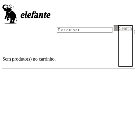
PRÉ-
LANÇA-
-VENDA
MENTO
Search
Sem produto(s) no carrinho.