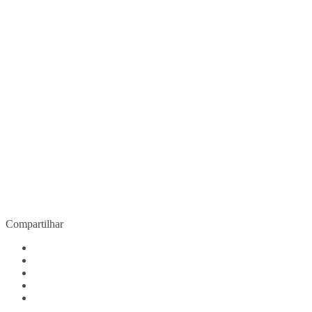
Outra gravidez é possível
R$
90,00
COMPRAR
Compartilhar