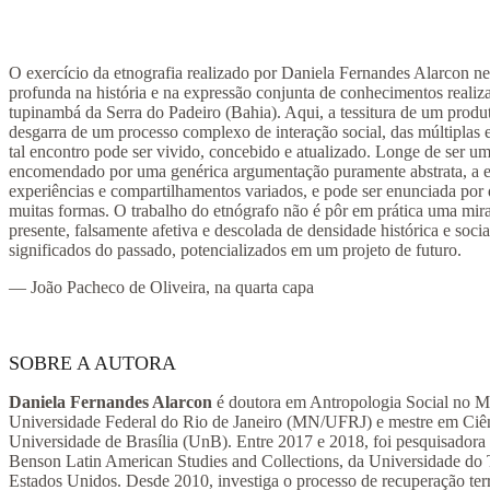
O exercício da etnografia realizado por Daniela Fernandes Alarcon ne
profunda na história e na expressão conjunta de conhecimentos realiza
tupinambá da Serra do Padeiro (Bahia). Aqui, a tessitura de um prod
desgarra de um processo complexo de interação social, das múltiplas 
tal encontro pode ser vivido, concebido e atualizado. Longe de ser um
encomendado por uma genérica argumentação puramente abstrata, a et
experiências e compartilhamentos variados, e pode ser enunciada por d
muitas formas. O trabalho do etnógrafo não é pôr em prática uma mira
presente, falsamente afetiva e descolada de densidade histórica e soci
significados do passado, potencializados em um projeto de futuro.
— João Pacheco de Oliveira, na quarta capa
SOBRE A AUTORA
Daniela Fernandes Alarcon
é doutora em Antropologia Social no M
Universidade Federal do Rio de Janeiro (MN/UFRJ) e mestre em Ciên
Universidade de Brasília (UnB). Entre 2017 e 2018, foi pesquisador
Benson Latin American Studies and Collections, da Universidade do 
Estados Unidos. Desde 2010, investiga o processo de recuperação terri