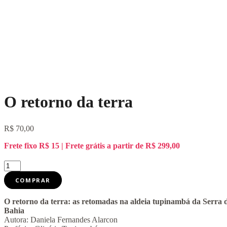
O retorno da terra
R$
70,00
Frete fixo R$ 15 | Frete grátis a partir de R$ 299,00
O
retorno
COMPRAR
da
terra
quantidade
O retorno da terra: as retomadas na aldeia tupinambá da Serra 
Bahia
Autora: Daniela Fernandes Alarcon