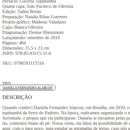
Prefácio: Glicéria Tupinambá
Quarta capa: João Pacheco de Oliveira
Edição: Tadeu Breda
Preparação: Natalia Ribas Guerrero
Projeto gráfico: Matheus Valadares
Capa: Bianca Oliveira
Diagramação: Denise Matsumoto
Lançamento: setembro de 2019
Páginas: 484
Dimensões: 15,5 x 23 cm
ISBN: 978-85-93115-51-6
SKU:
9788593115516
Tag:
DANIELA FERNANDES ALARCON
DESCRIÇÃO
Quando conheci Daniela Fernandes Alarcon, em Brasília, em 2010, con
tupinambá da Serra do Padeiro. Na época, estávamos organizando o 
Juventude, e propus que ela participasse. Daniela se encantou pelas 
rio, comemos frutas do pé. Nessa visita, ela falou da possibilidade de
aqui, com o meu povo, para estudar as retomadas de terras, caso nós