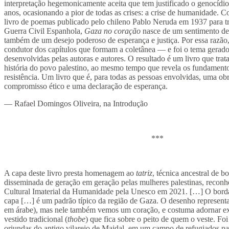
interpretação hegemonicamente aceita que tem justificado o genocídio
anos, ocasionando a pior de todas as crises: a crise de humanidade. C
livro de poemas publicado pelo chileno Pablo Neruda em 1937 para tr
Guerra Civil Espanhola,
Gaza no coração
nasce de um sentimento de
também de um desejo poderoso de esperança e justiça. Por essa razão, 
condutor dos capítulos que formam a coletânea — e foi o tema gerado
desenvolvidas pelas autoras e autores. O resultado é um livro que trata
história do povo palestino, ao mesmo tempo que revela os fundamentos
resistência. Um livro que é, para todas as pessoas envolvidas, uma o
compromisso ético e uma declaração de esperança.
— Rafael Domingos Oliveira, na Introdução
***
A capa deste livro presta homenagem ao
tatriz
, técnica ancestral de b
disseminada de geração em geração pelas mulheres palestinas, recon
Cultural Imaterial da Humanidade pela Unesco em 2021. […] O bord
capa […] é um padrão típico da região de Gaza. O desenho represent
em árabe), mas nele também vemos um coração, e costuma adornar ex
vestido tradicional (
thobe
) que fica sobre o peito de quem o veste. Foi
oriundas do antigo vilarejo de Majdal, em um campo de refugiados pa