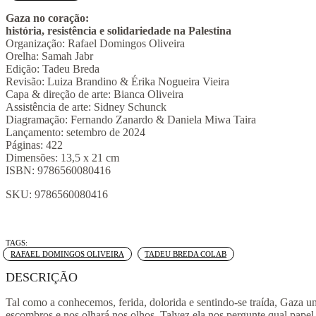
quantidade
Gaza no coração:
história, resistência e solidariedade na Palestina
Organização: Rafael Domingos Oliveira
Orelha: Samah Jabr
Edição: Tadeu Breda
Revisão: Luiza Brandino & Érika Nogueira Vieira
Capa & direção de arte: Bianca Oliveira
Assistência de arte: Sidney Schunck
Diagramação: Fernando Zanardo & Daniela Miwa Taira
Lançamento: setembro de 2024
Páginas: 422
Dimensões: 13,5 x 21 cm
ISBN: 9786560080416
SKU:
9786560080416
Tags:
,
RAFAEL DOMINGOS OLIVEIRA
TADEU BREDA COLAB
DESCRIÇÃO
Tal como a conhecemos, ferida, dolorida e sentindo-se traída, Gaza um
escombros e nos olhará nos olhos. Talvez ela nos pergunte qual pape