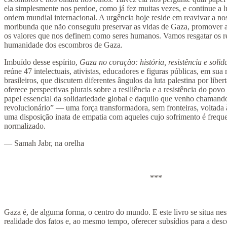
ela simplesmente nos perdoe, como já fez muitas vezes, e continue a l
ordem mundial internacional. A urgência hoje reside em reavivar a n
moribunda que não conseguiu preservar as vidas de Gaza, promover a
os valores que nos definem como seres humanos. Vamos resgatar os r
humanidade dos escombros de Gaza.
Imbuído desse espírito,
Gaza no coração: história, resistência e soli
reúne 47 intelectuais, ativistas, educadores e figuras públicas, em sua 
brasileiros, que discutem diferentes ângulos da luta palestina por liber
oferece perspectivas plurais sobre a resiliência e a resistência do povo
papel essencial da solidariedade global e daquilo que venho chaman
revolucionário” — uma força transformadora, sem fronteiras, voltada à
uma disposição inata de empatia com aqueles cujo sofrimento é frequ
normalizado.
— Samah Jabr, na orelha
***
Gaza é, de alguma forma, o centro do mundo. E este livro se situa ne
realidade dos fatos e, ao mesmo tempo, oferecer subsídios para a des