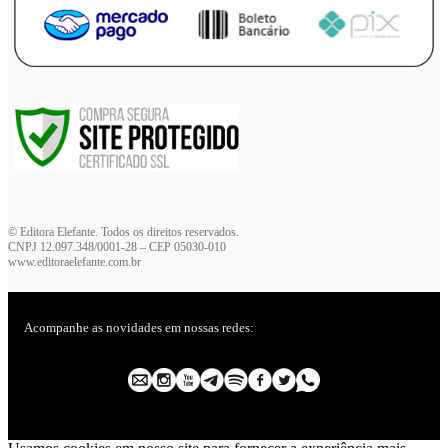
© Editora Elefante. Todos os direitos reservados.
CNPJ 12.097.348/0001-28 – CEP 05030-010
www.editoraelefante.com.br
Acompanhe as novidades em nossas redes: