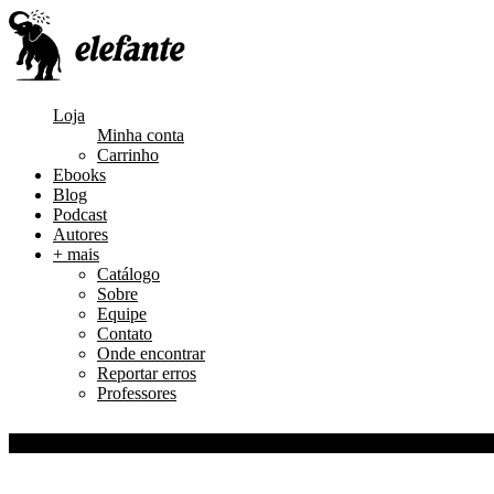
PRÉ-
LANÇA-
LANÇA-
LANÇA-
-VENDA
MENTO
MENTO
MENTO
Loja
Minha conta
Carrinho
Ebooks
Blog
Podcast
Autores
+ mais
Catálogo
Sobre
Equipe
Contato
Onde encontrar
Reportar erros
Professores
0