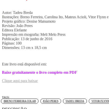
Autor: Tadeu Breda
Ilustrações: Breno Ferreira, Carolina Ito, Mateus Acioli, Vitor Flynn
Projeto gráfico: Denise Matsumoto
Revisão: João Peres
Editora Elefante
Impressão em risografia: Meli Melo Press
Publicação: 13 de junho de 2016
Páginas: 100
Dimensões: 13 cm x 18,5 cm
Este livro está disponível em:
Baixe gratuitamente o livro completo em PDF
Clique aqui para baixar
Tags:
,
,
,
BRENO FERREIRA COLAB
JOÃO PERES
TADEU BREDA
VITOR FLYNN