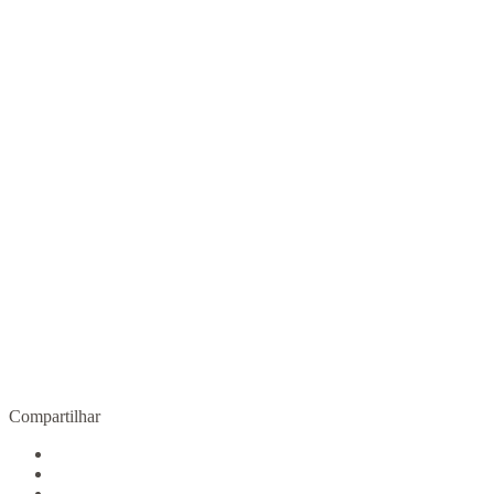
México e os desafios do progressismo tardio
R$
49,00
COMPRAR
Compartilhar