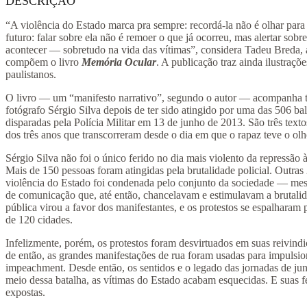
DESCRIÇÃO
“A violência do Estado marca pra sempre: recordá-la não é olhar para
futuro: falar sobre ela não é remoer o que já ocorreu, mas alertar sob
acontecer — sobretudo na vida das vítimas”, considera Tadeu Breda, 
compõem o livro
Memória Ocular
. A publicação traz ainda ilustraçõ
paulistanos.
O livro — um “manifesto narrativo”, segundo o autor — acompanha tr
fotógrafo Sérgio Silva depois de ter sido atingido por uma das 506 ba
disparadas pela Polícia Militar em 13 de junho de 2013. São três text
dos três anos que transcorreram desde o dia em que o rapaz teve o ol
Sérgio Silva não foi o único ferido no dia mais violento da repressão 
Mais de 150 pessoas foram atingidas pela brutalidade policial. Outras
violência do Estado foi condenada pelo conjunto da sociedade — me
de comunicação que, até então, chancelavam e estimulavam a brutali
pública virou a favor dos manifestantes, e os protestos se espalharam 
de 120 cidades.
Infelizmente, porém, os protestos foram desvirtuados em suas reivindic
de então, as grandes manifestações de rua foram usadas para impulsio
impeachment. Desde então, os sentidos e o legado das jornadas de ju
meio dessa batalha, as vítimas do Estado acabam esquecidas. E suas 
expostas.