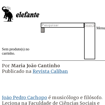
'A variedade de interpretações
filosóficas sobre a pandemia é
um sintoma de vitalidade'
Search
Menu
Sem produto(s) no
carrinho.
por
Tadeu Breda
16 de agosto de 2021
17 de agosto de 2021
Por
Maria João Cantinho
Publicado na
Revista Caliban
J
oão Pedro Cachopo
é musicólogo e filósofo.
Leciona na Faculdade de Ciências Sociais e