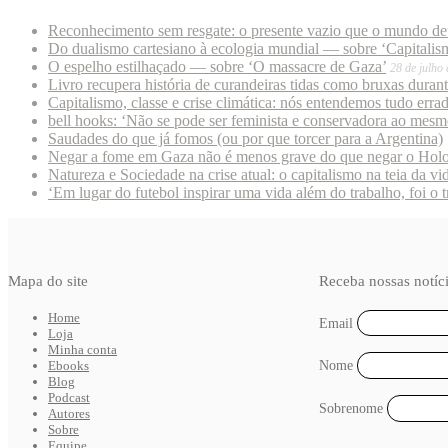
Reconhecimento sem resgate: o presente vazio que o mundo deu
Do dualismo cartesiano à ecologia mundial — sobre ‘Capitalism
O espelho estilhaçado — sobre ‘O massacre de Gaza’
28 de julho
Livro recupera história de curandeiras tidas como bruxas duran
Capitalismo, classe e crise climática: nós entendemos tudo erra
bell hooks: ‘Não se pode ser feminista e conservadora ao mes
Saudades do que já fomos (ou por que torcer para a Argentina)
Negar a fome em Gaza não é menos grave do que negar o Hol
Natureza e Sociedade na crise atual: o capitalismo na teia da vi
‘Em lugar do futebol inspirar uma vida além do trabalho, foi o 
Mapa do site
Receba nossas notíc
Home
Email
Loja
Minha conta
Ebooks
Nome
Blog
Podcast
Sobrenome
Autores
Sobre
Equipe