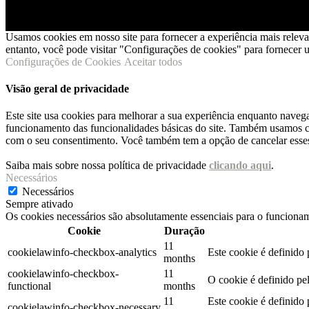
Usamos cookies em nosso site para fornecer a experiência mais relev
entanto, você pode visitar "Configurações de cookies" para fornecer
Configurações de Cookies
Aceitar todos
Visão geral de privacidade
Este site usa cookies para melhorar a sua experiência enquanto naveg
funcionamento das funcionalidades básicas do site. Também usamos co
com o seu consentimento. Você também tem a opção de cancelar esses 
Saiba mais sobre nossa política de privacidade
clicando aqui
.
Necessários
Necessários
Sempre ativado
Os cookies necessários são absolutamente essenciais para o funcionam
Cookie
Duração
11
cookielawinfo-checkbox-analytics
Este cookie é definido
months
cookielawinfo-checkbox-
11
O cookie é definido pe
functional
months
11
Este cookie é definido
cookielawinfo-checkbox-necessary