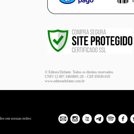
© Editora Elefante. Todos os direitos reservados.
CNPJ 12.097.348/0001-28 – CEP 05030-010
www.editoraelefante.com.br
es em nossas redes: