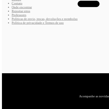
Contato
Onde encontrar
Reportar erros
Professores
Políticas de envio, trocas, devoluções e reembolso
Política de privacidade e Termos de uso
Acompanhe as novidad