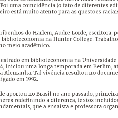
 Foi uma coincidência (o fato de diferentes e
eiro está muito atento para as questões raciai
benhos do Harlem, Audre Lorde, escritora, poet
biblioteconomia na Hunter College. Trabalhou
r no meio acadêmico.
z mestrado em biblioteconomia na Universidade 
 1984, iniciou uma longa temporada em Berlim,
 Alemanha. Tal vivência resultou no documen
fígado em 1992.
rde aportou no Brasil no ano passado, primeir
lheres redefinindo a diferença, textos incluí
damentais, que a ensaísta e professora organ