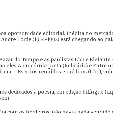
 oportunidade editorial. Inédita no mercado d
a Audre Lorde (1934-1992) está chegando ao 
a Bazar do Tempo e as paulistas Ubu e Elefante
São eles A unicórnia preta (Relicário) e Entr
 irmã – Escritos reunidos e inéditos (Ubu), vo
mes dedicados à poesia, em edição bilíngue (i
 vem.
) com os herdeiros, não havia nada vendido de