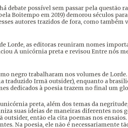
há debate possível sem passar pela questão rac
pela Boitempo em 2019) demorou séculos para 
esses autores trazidos de fora, como também va
 de Lorde, as editoras reuniram nomes import
efaciou A unicórnia preta e revisou Entre nós 
mo negro trabalharam nos volumes de Lorde. 
a traduzido Irmã outsider), enquanto a brasil
es dedicados à poesia trazem no final um glos
 unicórnia preta, além dos temas da negritud
niza suas ideias de maneiras diferentes nos gê
utsider, então ela cita poemas nos ensaios.
ntes. Na poesia, ele não é necessariamente tã