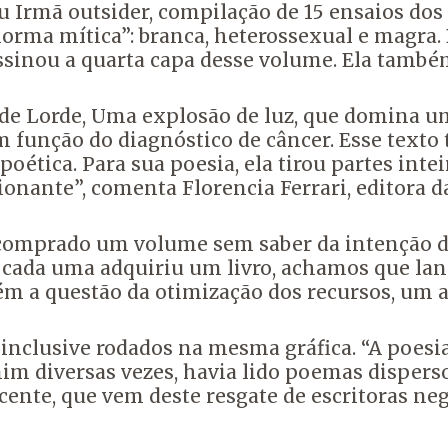
 Irmã outsider, compilação de 15 ensaios dos 
orma mítica”: branca, heterossexual e magra. 
ssinou a quarta capa desse volume. Ela também
 de Lorde, Uma explosão de luz, que domina um
m função do diagnóstico de câncer. Esse texto
ica. Para sua poesia, ela tirou partes inteira
ionante”, comenta Florencia Ferrari, editora d
a comprado um volume sem saber da intenção 
o cada uma adquiriu um livro, achamos que la
ém a questão da otimização dos recursos, um 
inclusive rodados na mesma gráfica. “A poesi
im diversas vezes, havia lido poemas dispersos
ente, que vem deste resgate de escritoras ne