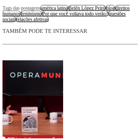
Tags das postagens
américa latina
Belén López Peiró
blog
direitos
humanos
feminismo
Por que você voltava todo verão?
questões
sociais
relações afetivas
TAMBÉM PODE TE INTERESSAR