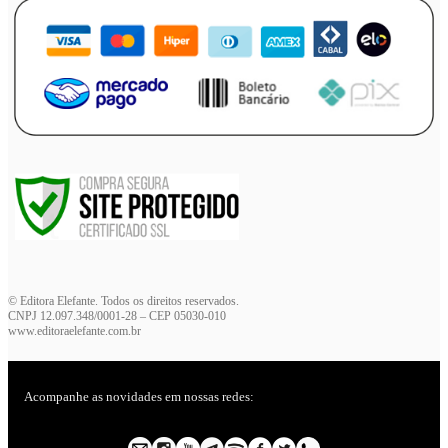
© Editora Elefante. Todos os direitos reservados.
CNPJ 12.097.348/0001-28 – CEP 05030-010
www.editoraelefante.com.br
Acompanhe as novidades em nossas redes: