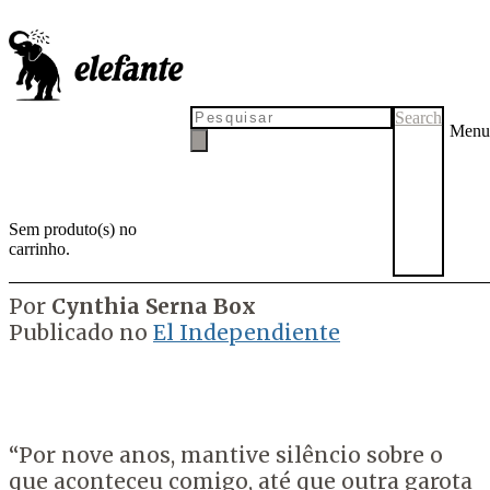
Por que você voltava todo
verão?
rompe o silêncio da
violência contra a mulher
Search
Menu
A argentina Belén López Peiró denuncia em seu trabalho os abusos
constantes que sofreu quando adolescente no âmbito familiar, em
uma narrativa crua e sincera que ajudou outras mulheres a
Sem produto(s) no
levantarem a voz.
carrinho.
por
Tadeu Breda
17 de maio de 2021
28 de maio de 2021
Por
Cynthia Serna Box
Publicado no
El Independiente
“Por nove anos, mantive silêncio sobre o
que aconteceu comigo, até que outra garota