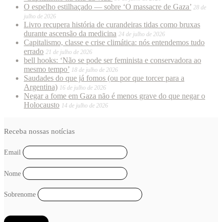
O espelho estilhaçado — sobre ‘O massacre de Gaza’
28 de
julho de 2026
Livro recupera história de curandeiras tidas como bruxas
durante ascensão da medicina
24 de julho de 2026
Capitalismo, classe e crise climática: nós entendemos tudo
errado
21 de julho de 2026
bell hooks: ‘Não se pode ser feminista e conservadora ao
mesmo tempo’
18 de julho de 2026
Saudades do que já fomos (ou por que torcer para a
Argentina)
16 de julho de 2026
Negar a fome em Gaza não é menos grave do que negar o
Holocausto
14 de julho de 2026
Receba nossas notícias
Email
Nome
Sobrenome