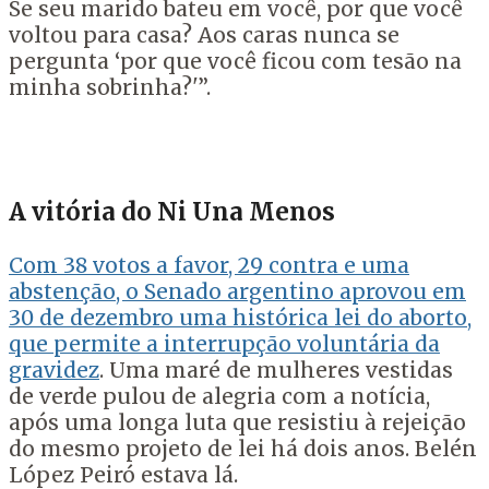
Se seu marido bateu em você, por que você
voltou para casa? Aos caras nunca se
pergunta ‘por que você ficou com tesão na
minha sobrinha?'”.
A vitória do Ni Una Menos
Com 38 votos a favor, 29 contra e uma
abstenção, o Senado argentino aprovou em
30 de dezembro uma histórica lei do aborto,
que permite a interrupção voluntária da
gravidez
. Uma maré de mulheres vestidas
de verde pulou de alegria com a notícia,
após uma longa luta que resistiu à rejeição
do mesmo projeto de lei há dois anos. Belén
López Peiró estava lá.