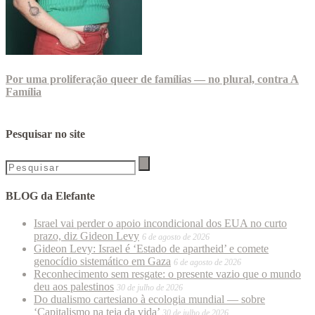
Por uma proliferação queer de famílias — no plural, contra A
Família
Pesquisar no site
BLOG da Elefante
Israel vai perder o apoio incondicional dos EUA no curto
prazo, diz Gideon Levy
6 de agosto de 2026
Gideon Levy: Israel é ‘Estado de apartheid’ e comete
genocídio sistemático em Gaza
6 de agosto de 2026
Reconhecimento sem resgate: o presente vazio que o mundo
deu aos palestinos
30 de julho de 2026
Do dualismo cartesiano à ecologia mundial — sobre
‘Capitalismo na teia da vida’
30 de julho de 2026