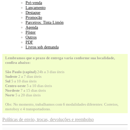
Pré-venda
Lançamento
Destaque
Promoção
Parceiros: Tinta Limón
Agenda
Pôster
Outros
PDF
Livros sob demanda
Lembramos que o prazo de entrega varia conforme sua localidade,
confira abaixo:
São Paulo (capital)
24h a 3 dias úteis
Sudeste
2 a 7 dias úteis
Sul
5 a 10 dias úteis
Centro-oeste
5 a 10 dias úteis
Nordeste
7 a 15 dias úteis
Norte
5 a 20 dias úteis
Obs: No momento, trabalhamos com 6 modalidades diferentes: Correios,
motoboy e 4 transportadoras.
Políticas de envio, trocas, devoluções e reembolso