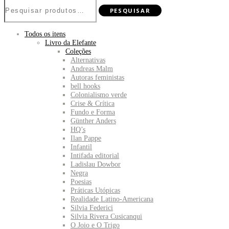
Pesquisar
PESQUISAR
por:
Todos os itens
Livro da Elefante
Coleções
Alternativas
Andreas Malm
Autoras feministas
bell hooks
Colonialismo verde
Crise & Crítica
Fundo e Forma
Günther Anders
HQ’s
Ilan Pappe
Infantil
Intifada editorial
Ladislau Dowbor
Negra
Poesias
Práticas Utópicas
Realidade Latino-Americana
Silvia Federici
Silvia Rivera Cusicanqui
O Joio e O Trigo