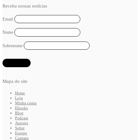
Receba nossas notícias
Email
Nome
Sobrenome
Mapa do site
Home
Loja
Minha conta
Ebooks
Blog
Podcast
Autores
Sobre
Equipe
Contato