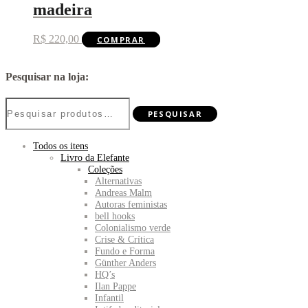
madeira
R$
220,00
COMPRAR
Pesquisar na loja:
Pesquisar
PESQUISAR
por:
Todos os itens
Livro da Elefante
Coleções
Alternativas
Andreas Malm
Autoras feministas
bell hooks
Colonialismo verde
Crise & Crítica
Fundo e Forma
Günther Anders
HQ’s
Ilan Pappe
Infantil