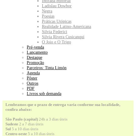
Intifada editorial
Ladislau Dowbor
Negra
Poesias
Práticas Utópicas
Realidade Latino-Americana
Silvia Federici
Silvia Rivera Cusicanqui
O Joio e O Trigo
Pré-venda
Lançamento
Destaque
Promoção
Parceiros: Tinta Limón
Agenda
Pôster
Outros
PDF
Livros sob demanda
Lembramos que o prazo de entrega varia conforme sua localidade,
confira abaixo:
São Paulo (capital)
24h a 3 dias úteis
Sudeste
2 a 7 dias úteis
Sul
5 a 10 dias úteis
Centro-oeste
5 a 10 dias úteis