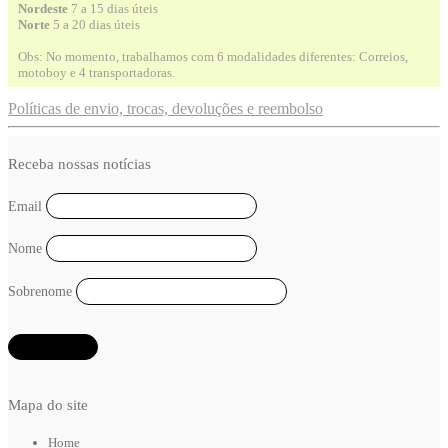
Nordeste
7 a 15 dias úteis
Norte
5 a 20 dias úteis
Obs: No momento, trabalhamos com 6 modalidades diferentes: Correios,
motoboy e 4 transportadoras.
Políticas de envio, trocas, devoluções e reembolso
Receba nossas notícias
Email
Nome
Sobrenome
Mapa do site
Home