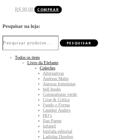
R$
90,00
COMPRAR
Pesquisar na loja:
Pesquisar
PESQUISAR
por:
Todos os itens
Livro da Elefante
Coleções
Alternativas
Andreas Malm
Autoras feministas
bell hooks
Colonialismo verde
Crise & Crítica
Fundo e Forma
Günther Anders
HQ’s
Ilan Pappe
Infantil
Intifada editorial
Ladislau Dowbor