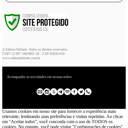
© Editora Elefante. Todos os direitos reservados.
CNPJ 12.097.348/0001-28 – CEP 05030-010
www.editoraelefante.com.br
Acompanhe as novidades em nossas redes:
Usamos cookies em nosso site para fornecer a experiência mais
relevante, lembrando suas preferências e visitas repetidas. Ao clicar
em “Aceitar todos”, você concorda com o uso de TODOS os
cookies. No entanto, você pode visitar "Configurações de cookies"