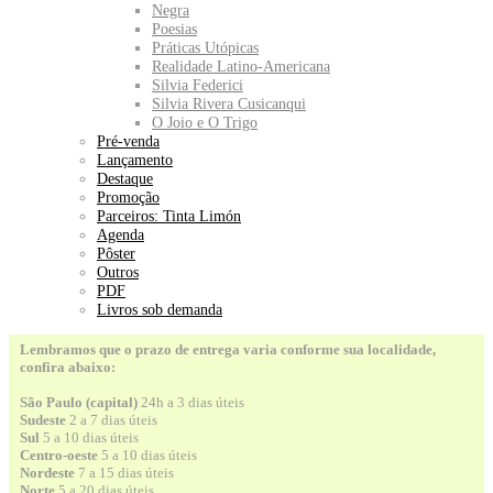
Negra
Poesias
Práticas Utópicas
Realidade Latino-Americana
Silvia Federici
Silvia Rivera Cusicanqui
O Joio e O Trigo
Pré-venda
Lançamento
Destaque
Promoção
Parceiros: Tinta Limón
Agenda
Pôster
Outros
PDF
Livros sob demanda
Lembramos que o prazo de entrega varia conforme sua localidade,
confira abaixo:
São Paulo (capital)
24h a 3 dias úteis
Sudeste
2 a 7 dias úteis
Sul
5 a 10 dias úteis
Centro-oeste
5 a 10 dias úteis
Nordeste
7 a 15 dias úteis
Norte
5 a 20 dias úteis