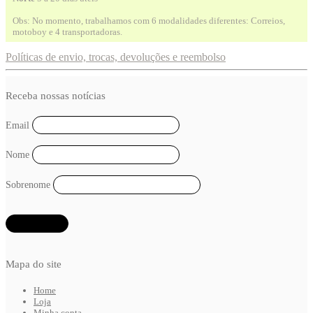
Obs: No momento, trabalhamos com 6 modalidades diferentes: Correios,
motoboy e 4 transportadoras.
Políticas de envio, trocas, devoluções e reembolso
Receba nossas notícias
Email
Nome
Sobrenome
Mapa do site
Home
Loja
Minha conta