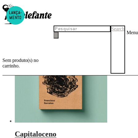
LANÇA-
capitaloceno
MENTO
Search
Menu
Sem produto(s) no
carrinho.
Capitaloceno