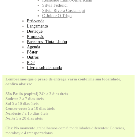
Realidade Latino-Americana
Silvia Federici
Silvia Rivera Cusicanqui
O Joio e O Trigo
Pré-venda
Lançamento
Destaque
Promoção
Parceiros: Tinta Limón
Agenda
Pôster
Outros
PDF
Livros sob demanda
Lembramos que o prazo de entrega varia conforme sua localidade,
confira abaixo:
São Paulo (capital)
24h a 3 dias úteis
Sudeste
2 a 7 dias úteis
Sul
5 a 10 dias úteis
Centro-oeste
5 a 10 dias úteis
Nordeste
7 a 15 dias úteis
Norte
5 a 20 dias úteis
Obs: No momento, trabalhamos com 6 modalidades diferentes: Correios,
motoboy e 4 transportadoras.