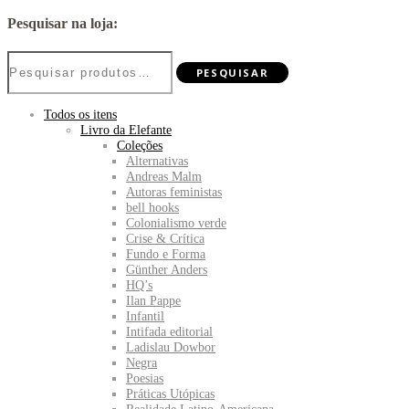
Pesquisar na loja:
Pesquisar
PESQUISAR
por:
Todos os itens
Livro da Elefante
Coleções
Alternativas
Andreas Malm
Autoras feministas
bell hooks
Colonialismo verde
Crise & Crítica
Fundo e Forma
Günther Anders
HQ’s
Ilan Pappe
Infantil
Intifada editorial
Ladislau Dowbor
Negra
Poesias
Práticas Utópicas