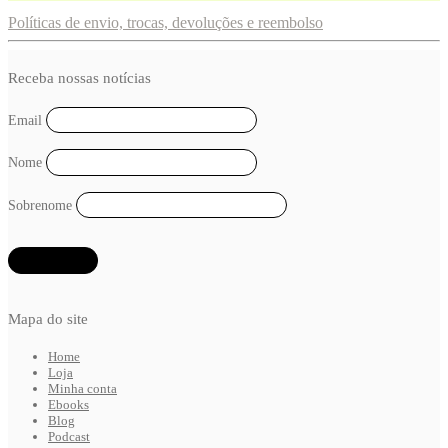
Políticas de envio, trocas, devoluções e reembolso
Receba nossas notícias
Email
Nome
Sobrenome
Mapa do site
Home
Loja
Minha conta
Ebooks
Blog
Podcast