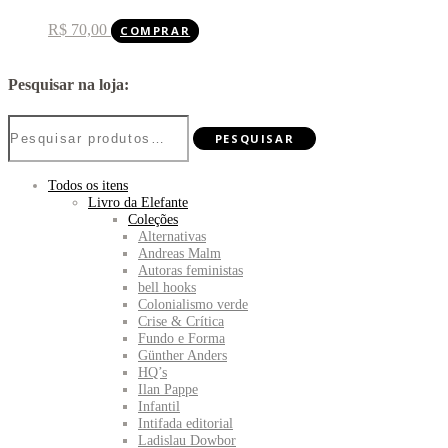
R$
70,00
COMPRAR
Pesquisar na loja:
Pesquisar
PESQUISAR
por:
Todos os itens
Livro da Elefante
Coleções
Alternativas
Andreas Malm
Autoras feministas
bell hooks
Colonialismo verde
Crise & Crítica
Fundo e Forma
Günther Anders
HQ’s
Ilan Pappe
Infantil
Intifada editorial
Ladislau Dowbor