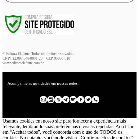
© Editora Elefante. Todos os direitos reservados.
CNPJ 12.097.348/0001-28 – CEP 05030-010
www.editoraelefante.com.br
Acompanhe as novidades em nossas redes:
Usamos cookies em nosso site para fornecer a experiência mais
relevante, lembrando suas preferências e visitas repetidas. Ao clicar
em “Aceitar todos”, você concorda com o uso de TODOS os
cookies. No entanto, você pode visitar "Configurações de cookies"