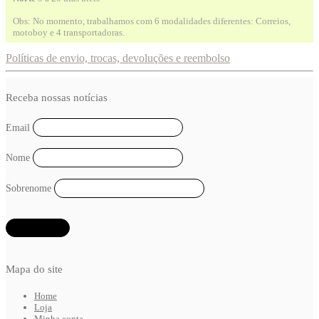
Obs: No momento, trabalhamos com 6 modalidades diferentes: Correios,
motoboy e 4 transportadoras.
Políticas de envio, trocas, devoluções e reembolso
Receba nossas notícias
Email
Nome
Sobrenome
Mapa do site
Home
Loja
Minha conta