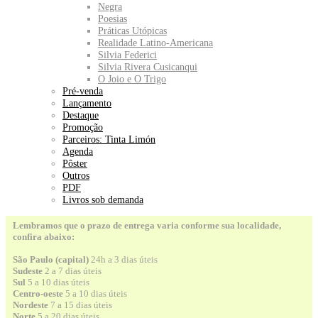
Negra
Poesias
Práticas Utópicas
Realidade Latino-Americana
Silvia Federici
Silvia Rivera Cusicanqui
O Joio e O Trigo
Pré-venda
Lançamento
Destaque
Promoção
Parceiros: Tinta Limón
Agenda
Pôster
Outros
PDF
Livros sob demanda
Lembramos que o prazo de entrega varia conforme sua localidade,
confira abaixo:
São Paulo (capital)
24h a 3 dias úteis
Sudeste
2 a 7 dias úteis
Sul
5 a 10 dias úteis
Centro-oeste
5 a 10 dias úteis
Nordeste
7 a 15 dias úteis
Norte
5 a 20 dias úteis