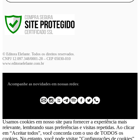
© Editora Elefante. Todos os direitos reservados.
CNPJ 12.097.348/0001-28 – CEP 05030-010
www.editoraelefante.com.br
Acompanhe as novidades em nossas redes:
Usamos cookies em nosso site para fornecer a experiência mais
relevante, lembrando suas preferências e visitas repetidas. Ao clicar
em “Aceitar todos”, você concorda com o uso de TODOS os
cookies. No entanto, você pode visitar "Configurações de cookies"