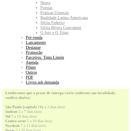
Negra
Poesias
Práticas Utópicas
Realidade Latino-Americana
Silvia Federici
Silvia Rivera Cusicanqui
O Joio e O Trigo
Pré-venda
Lançamento
Destaque
Promoção
Parceiros: Tinta Limón
Agenda
Pôster
Outros
PDF
Livros sob demanda
Lembramos que o prazo de entrega varia conforme sua localidade,
confira abaixo:
São Paulo (capital)
24h a 3 dias úteis
Sudeste
2 a 7 dias úteis
Sul
5 a 10 dias úteis
Centro-oeste
5 a 10 dias úteis
Nordeste
7 a 15 dias úteis
Norte
5 a 20 dias úteis