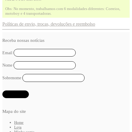
Obs: No momento, trabalhamos com 6 modalidades diferentes: Correios,
motoboy e 4 transportadoras.
Políticas de envio, trocas, devoluções e reembolso
Receba nossas notícias
Email
Nome
Sobrenome
Mapa do site
Home
Loja
Minha conta