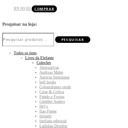
R$
90,00
COMPRAR
Pesquisar na loja:
Pesquisar
PESQUISAR
por:
Todos os itens
Livro da Elefante
Coleções
Alternativas
Andreas Malm
Autoras feministas
bell hooks
Colonialismo verde
Crise & Crítica
Fundo e Forma
Günther Anders
HQ’s
Ilan Pappe
Infantil
Intifada editorial
Ladislau Dowbor