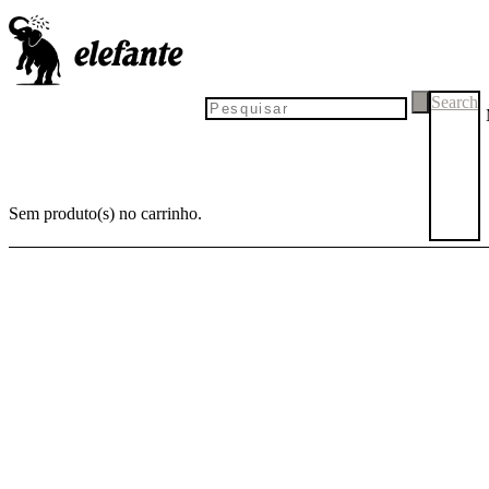
PRÉ-
LANÇA-
-VENDA
MENTO
Search
Sem produto(s) no carrinho.