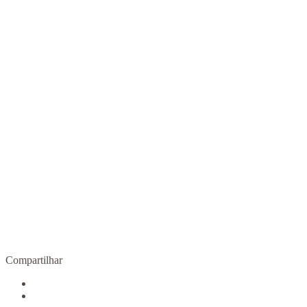
Outra gravidez é possível
R$
90,00
COMPRAR
Compartilhar