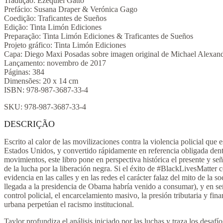
Tradução: Ezequiel Gatto
negra
Prefácio: Susana Draper & Verónica Gago
quantidade
Coedição: Traficantes de Sueños
Edição: Tinta Limón Ediciones
Preparação: Tinta Limón Ediciones & Traficantes de Sueños
Projeto gráfico: Tinta Limón Ediciones
Capa: Diego Maxi Posadas sobre imagen original de Michael Alexan
Lançamento: novembro de 2017
Páginas: 384
Dimensões: 20 x 14 cm
ISBN: 978-987-3687-33-4
SKU:
978-987-3687-33-4
DESCRIÇÃO
Escrito al calor de las movilizaciones contra la violencia policial que 
Estados Unidos, y convertido rápidamente en referencia obligada dent
movimientos, este libro pone en perspectiva histórica el presente y señ
de la lucha por la liberación negra. Si el éxito de #BlackLivesMatter 
evidencia en las calles y en las redes el carácter falaz del mito de la s
llegada a la presidencia de Obama habría venido a consumar), y en se
control policial, el encarcelamiento masivo, la presión tributaria y fin
urbana perpetúan el racismo institucional.
Taylor profundiza el análisis iniciado por las luchas y traza los desafío