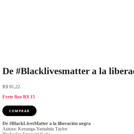
De #Blacklivesmatter a la liber
R$
81,22
Frete fixo R$ 15
De
COMPRAR
#Blacklivesmatter
a
De #BlackLivesMatter a la liberación negra
la
Autora: Keeanga-Yamahtta Taylor
liberación