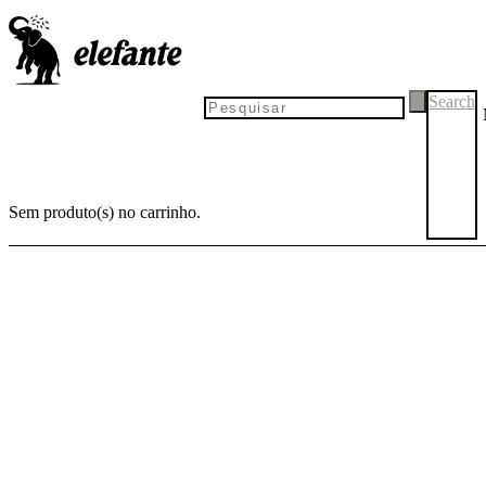
PRÉ-
LANÇA-
-VENDA
MENTO
Search
Sem produto(s) no carrinho.