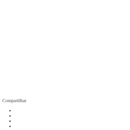
Outra gravidez é possível
R$
90,00
COMPRAR
Compartilhar