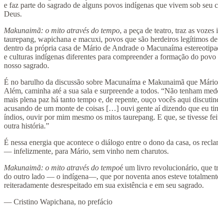
e faz parte do sagrado de alguns povos indígenas que vivem sob seu 
Deus.
Makunaimã: o mito através do tempo
, a peça de teatro, traz as voze
taurepang, wapichana e macuxi, povos que são herdeiros legítimos d
dentro da própria casa de Mário de Andrade o Macunaíma estereotipad
e culturas indígenas diferentes para compreender a formação do povo br
nosso sagrado.
É no barulho da discussão sobre Macunaíma e Makunaimã que Mário
Além, caminha até a sua sala e surpreende a todos. “Não tenham med
mais plena paz há tanto tempo e, de repente, ouço vocês aqui discuti
acusando de um monte de coisas […] ouvi gente aí dizendo que eu tinh
índios, ouvir por mim mesmo os mitos taurepang. E que, se tivesse feito
outra história.”
É nessa energia que acontece o diálogo entre o dono da casa, os recl
— infelizmente, para Mário, sem vinho nem charutos.
Makunaimã: o mito através do tempo
é um livro revolucionário, que t
do outro lado — o indígena—, que por noventa anos esteve totalmente
reiteradamente desrespeitado em sua existência e em seu sagrado.
— Cristino Wapichana, no prefácio