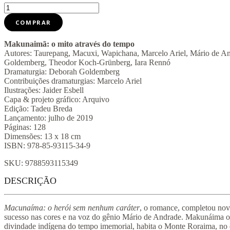
Makunaimã
quantidade
COMPRAR
Makunaimã: o mito através do tempo
Autores: Taurepang, Macuxi, Wapichana, Marcelo Ariel, Mário de A
Goldemberg, Theodor Koch-Grünberg, Iara Rennó
Dramaturgia: Deborah Goldemberg
Contribuições dramaturgias: Marcelo Ariel
Ilustrações: Jaider Esbell
Capa & projeto gráfico: Arquivo
Edição: Tadeu Breda
Lançamento: julho de 2019
Páginas: 128
Dimensões: 13 x 18 cm
ISBN: 978-85-93115-34-9
SKU:
9788593115349
DESCRIÇÃO
M
acunaíma: o herói sem nenhum caráter
, o romance, completou nov
sucesso nas cores e na voz do gênio Mário de Andrade. Makunáima 
divindade indígena do tempo imemorial, habita o Monte Roraima, no e