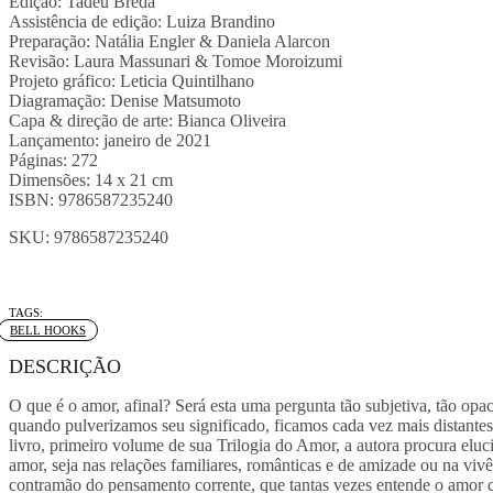
Edição: Tadeu Breda
Assistência de edição: Luiza Brandino
Preparação: Natália Engler & Daniela Alarcon
Revisão: Laura Massunari & Tomoe Moroizumi
Projeto gráfico: Leticia Quintilhano
Diagramação: Denise Matsumoto
Capa & direção de arte: Bianca Oliveira
Lançamento: janeiro de 2021
Páginas: 272
Dimensões: 14 x 21 cm
ISBN: 9786587235240
SKU:
9786587235240
Tag:
BELL HOOKS
DESCRIÇÃO
O que é o amor, afinal? Será esta uma pergunta tão subjetiva, tão opa
quando pulverizamos seu significado, ficamos cada vez mais distantes
livro, primeiro volume de sua Trilogia do Amor, a autora procura eluci
amor, seja nas relações familiares, românticas e de amizade ou na vivê
contramão do pensamento corrente, que tantas vezes entende o amor c