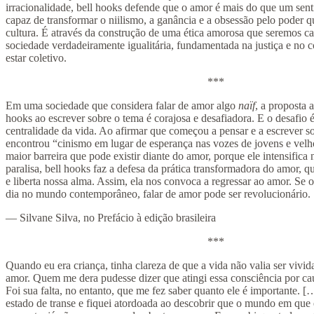
irracionalidade, bell hooks defende que o amor é mais do que um se
capaz de transformar o niilismo, a ganância e a obsessão pelo poder
cultura. É através da construção de uma ética amorosa que seremos c
sociedade verdadeiramente igualitária, fundamentada na justiça e n
estar coletivo.
***
Em uma sociedade que considera falar de amor algo
naïf
, a proposta 
hooks ao escrever sobre o tema é corajosa e desafiadora. E o desafio
centralidade da vida. Ao afirmar que começou a pensar e a escrever 
encontrou “cinismo em lugar de esperança nas vozes de jovens e velho
maior barreira que pode existir diante do amor, porque ele intensifica
paralisa, bell hooks faz a defesa da prática transformadora do amor
e liberta nossa alma. Assim, ela nos convoca a regressar ao amor. Se
dia no mundo contemporâneo, falar de amor pode ser revolucionário.
— Silvane Silva, no Prefácio à edição brasileira
***
Quando eu era criança, tinha clareza de que a vida não valia ser viv
amor. Quem me dera pudesse dizer que atingi essa consciência por ca
Foi sua falta, no entanto, que me fez saber quanto ele é importante. 
estado de transe e fiquei atordoada ao descobrir que o mundo em que