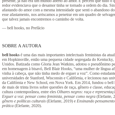
presente, já não era um mundo aberto ao amor. E percebi que tudo o 
redor evidenciava que o desamor tinha se tornado a ordem do dia. Sin
afastando do amor com a mesma intensidade que senti o abandono do
esse afastamento, nos arriscamos a penetrar em um quadro de selvageri
que talvez jamais encontremos o caminho de volta.
— bell hooks, no Prefácio
SOBRE A AUTORA
bell hooks
é uma das mais importantes intelectuais feministas da atu
em Hopkinsville, então uma pequena cidade segregada do Kentucky, 
Unidos. Batizada como Gloria Jean Watkins, adotou o pseudônimo pe
em homenagem à bisavó, Bell Blair Hooks, “uma mulher de língua afi
vinha à cabeça, que não tinha medo de erguer a voz”. Como estudante
universidades de Stanford, Wisconsin e Califórnia, e lecionou nas uni
da Califórnia e New School, em Nova York. Em 2014, fundou o bell ho
de mais de trinta livros sobre questões de raça, gênero e classe, educaç
cultura contemporânea, entre eles
Olhares negros: raça e representaç
Erguer a voz: pensar como feminista, pensar como negra
(Elefante, 
gênero e políticas culturais
(Elefante, 2019) e
Ensinando pensamento c
prática
(Elefante, 2020).