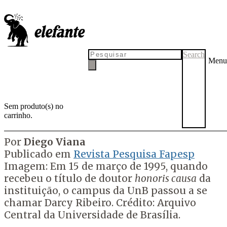
A chama da utopia
Celebração do centenário de Darcy Ribeiro evidencia a contribuição
do antropólogo para a sociologia e a educação
Search
Menu
Sem produto(s) no
carrinho.
por
Tadeu Breda
25 de outubro de 2022
25 de outubro de 2022
Por
Diego Viana
Publicado em
Revista Pesquisa Fapesp
Imagem: Em 15 de março de 1995, quando
recebeu o título de doutor
honoris causa
da
instituição, o campus da UnB passou a se
chamar Darcy Ribeiro. Crédito:
Arquivo
Central da Universidade de Brasília.