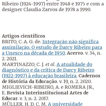
Ribeiro (1924-1997) entre 1948 e 1975 e com a
designer Claudia Zarvos de 1978 a 1990.
Artigos científicos
BRITO, C. A. G. de.
Integração não significa
assimilação. O estudo de Darcy Ribeiro para
a Unesco na década de 1950
.
Acervo
. v. 34, n.
2. 2021.
MARTINAZZO, C. J.
et al
.
A atualidade do
diagnóstico e da crítica de Darcy Ribeiro
(1922-1997) à educação brasileira
.
Cadernos
de História da Educação
. v. 19, n. 2. 2020.
MIGLIEVICH-RIBEIRO, A. e ROMERA JR.,
E.
Revista Interinstitucional Artes de
Educar
. v. 3, n. 2. 2017.
MÜLLER, H. D. C. M.
A universidade