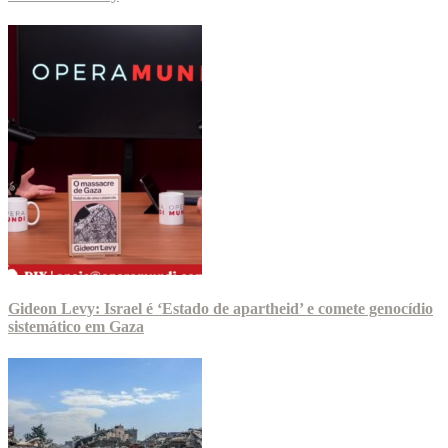
Gideon Levy: Israel é ‘Estado de apartheid’ e comete genocídio
sistemático em Gaza