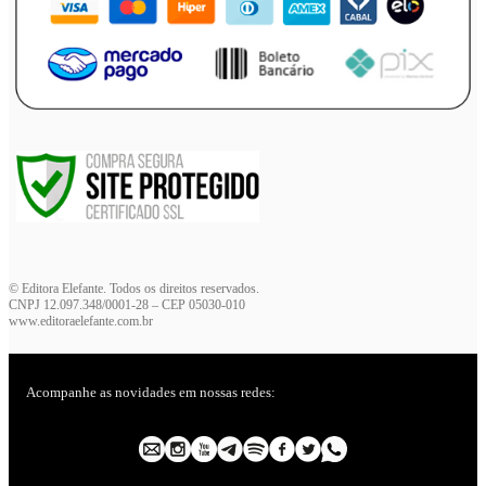
© Editora Elefante. Todos os direitos reservados.
CNPJ 12.097.348/0001-28 – CEP 05030-010
www.editoraelefante.com.br
Acompanhe as novidades em nossas redes: