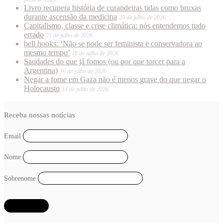
Livro recupera história de curandeiras tidas como bruxas
durante ascensão da medicina
24 de julho de 2026
Capitalismo, classe e crise climática: nós entendemos tudo
errado
21 de julho de 2026
bell hooks: ‘Não se pode ser feminista e conservadora ao
mesmo tempo’
18 de julho de 2026
Saudades do que já fomos (ou por que torcer para a
Argentina)
16 de julho de 2026
Negar a fome em Gaza não é menos grave do que negar o
Holocausto
14 de julho de 2026
Receba nossas notícias
Email
Nome
Sobrenome