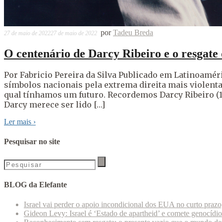
por
Tadeu Breda
27 de maio de 2022
27 de maio de 2022
O centenário de Darcy Ribeiro e o resgate 
Por Fabricio Pereira da Silva Publicado em Latinoamé
símbolos nacionais pela extrema direita mais violenta
qual tínhamos um futuro. Recordemos Darcy Ribeiro (1
Darcy merece ser lido […]
Ler mais
›
Pesquisar no site
BLOG da Elefante
Israel vai perder o apoio incondicional dos EUA no curto praz
Gideon Levy: Israel é ‘Estado de apartheid’ e comete genocídi