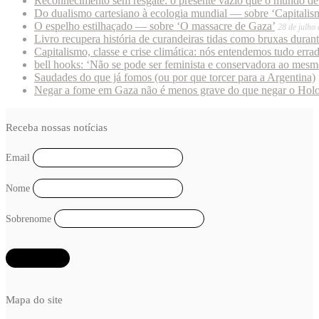
Reconhecimento sem resgate: o presente vazio que o mundo deu
Do dualismo cartesiano à ecologia mundial — sobre ‘Capitalism
O espelho estilhaçado — sobre ‘O massacre de Gaza’
28 de julho
Livro recupera história de curandeiras tidas como bruxas duran
Capitalismo, classe e crise climática: nós entendemos tudo erra
bell hooks: ‘Não se pode ser feminista e conservadora ao mes
Saudades do que já fomos (ou por que torcer para a Argentina)
Negar a fome em Gaza não é menos grave do que negar o Hol
Receba nossas notícias
Email
Nome
Sobrenome
Mapa do site