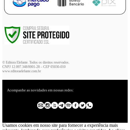
© Editora Elefante. Todos os direitos reservados.
CNPJ 12.097.348/0001-28 – CEP 05030-010
www.editoraelefante.com.br
Acompanhe as novidades em nossas redes:
Usamos cookies em nosso site para fornecer a experiência mais