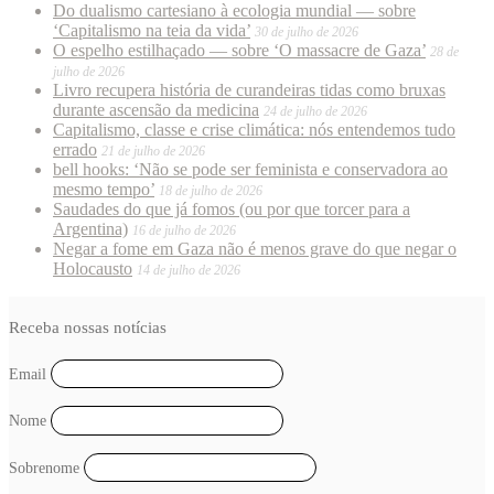
Do dualismo cartesiano à ecologia mundial — sobre
‘Capitalismo na teia da vida’
30 de julho de 2026
O espelho estilhaçado — sobre ‘O massacre de Gaza’
28 de
julho de 2026
Livro recupera história de curandeiras tidas como bruxas
durante ascensão da medicina
24 de julho de 2026
Capitalismo, classe e crise climática: nós entendemos tudo
errado
21 de julho de 2026
bell hooks: ‘Não se pode ser feminista e conservadora ao
mesmo tempo’
18 de julho de 2026
Saudades do que já fomos (ou por que torcer para a
Argentina)
16 de julho de 2026
Negar a fome em Gaza não é menos grave do que negar o
Holocausto
14 de julho de 2026
Receba nossas notícias
Email
Nome
Sobrenome