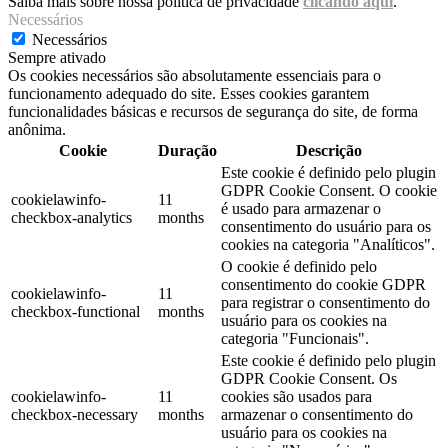
Saiba mais sobre nossa política de privacidade
clicando aqui
.
Necessários
Necessários
Sempre ativado
Os cookies necessários são absolutamente essenciais para o
funcionamento adequado do site. Esses cookies garantem
funcionalidades básicas e recursos de segurança do site, de forma
anônima.
Cookie
Duração
Descrição
Este cookie é definido pelo plugin
GDPR Cookie Consent. O cookie
cookielawinfo-
11
é usado para armazenar o
checkbox-analytics
months
consentimento do usuário para os
cookies na categoria "Analíticos".
O cookie é definido pelo
consentimento do cookie GDPR
cookielawinfo-
11
para registrar o consentimento do
checkbox-functional
months
usuário para os cookies na
categoria "Funcionais".
Este cookie é definido pelo plugin
GDPR Cookie Consent. Os
cookielawinfo-
11
cookies são usados ​​para
checkbox-necessary
months
armazenar o consentimento do
usuário para os cookies na