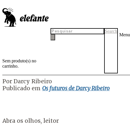
Trecho de "A nação latino-
americana" (1982), de Darcy
Ribeiro
Search
Menu
Sem produto(s) no
carrinho.
por
Tadeu Breda
22 de junho de 2022
Por Darcy Ribeiro
Publicado em
Os futuros de Darcy Ribeiro
Abra os olhos, leitor