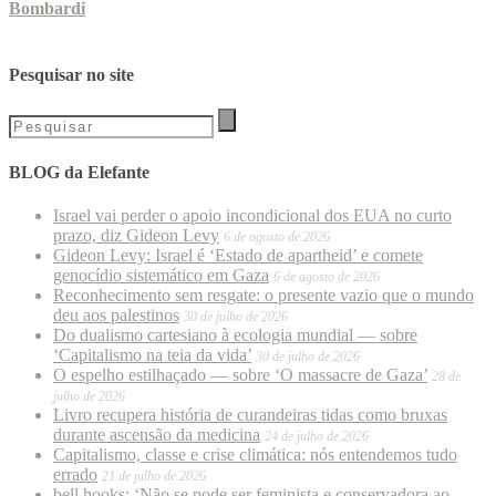
Bombardi
Pesquisar no site
BLOG da Elefante
Israel vai perder o apoio incondicional dos EUA no curto
prazo, diz Gideon Levy
6 de agosto de 2026
Gideon Levy: Israel é ‘Estado de apartheid’ e comete
genocídio sistemático em Gaza
6 de agosto de 2026
Reconhecimento sem resgate: o presente vazio que o mundo
deu aos palestinos
30 de julho de 2026
Do dualismo cartesiano à ecologia mundial — sobre
‘Capitalismo na teia da vida’
30 de julho de 2026
O espelho estilhaçado — sobre ‘O massacre de Gaza’
28 de
julho de 2026
Livro recupera história de curandeiras tidas como bruxas
durante ascensão da medicina
24 de julho de 2026
Capitalismo, classe e crise climática: nós entendemos tudo
errado
21 de julho de 2026
bell hooks: ‘Não se pode ser feminista e conservadora ao