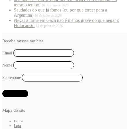
mesmo tempo’
18 de julho de 2026
Saudades do que já fomos (ou por que torcer para a
Argentina)
16 de julho de 2026
Negar a fome em Gaza não é menos grave do que negar o
Holocausto
14 de julho de 2026
Receba nossas notícias
Email
Nome
Sobrenome
Mapa do site
Home
Loja