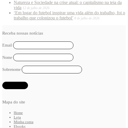
Natureza e Sociedade na crise atual: o capitalismo na teia da
vida
12 de julho de 2026
‘Em lugar do futebol inspirar uma vida além do trabalho, foi o
trabalho que colonizou o futebol’
8 de julho de 2026
Receba nossas notícias
Email
Nome
Sobrenome
Mapa do site
Home
Loja
Minha conta
Ebooks