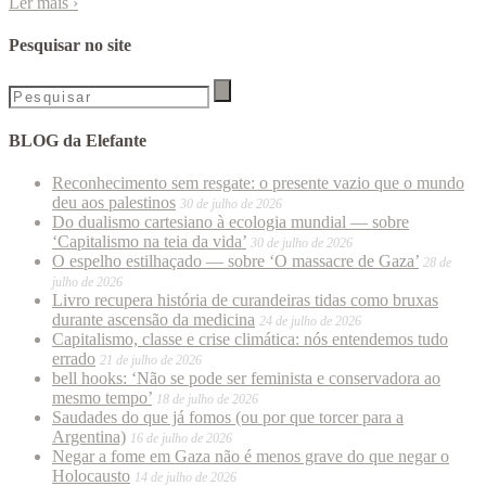
Ler mais
›
Pesquisar no site
BLOG da Elefante
Reconhecimento sem resgate: o presente vazio que o mundo
deu aos palestinos
30 de julho de 2026
Do dualismo cartesiano à ecologia mundial — sobre
‘Capitalismo na teia da vida’
30 de julho de 2026
O espelho estilhaçado — sobre ‘O massacre de Gaza’
28 de
julho de 2026
Livro recupera história de curandeiras tidas como bruxas
durante ascensão da medicina
24 de julho de 2026
Capitalismo, classe e crise climática: nós entendemos tudo
errado
21 de julho de 2026
bell hooks: ‘Não se pode ser feminista e conservadora ao
mesmo tempo’
18 de julho de 2026
Saudades do que já fomos (ou por que torcer para a
Argentina)
16 de julho de 2026
Negar a fome em Gaza não é menos grave do que negar o
Holocausto
14 de julho de 2026