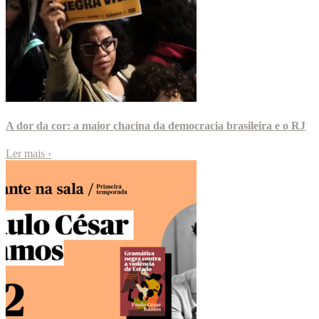
A dor da cor: a maior chacina da democracia brasileira e o RJ
Ler mais
›