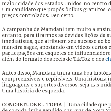
maior cidade dos Estados Unidos, no centro d
Um candidato que propôs ônibus gratuitos, 
preços controlados. Deu certo.
A campanha de Mamdani tem muito a ensinar s
entanto, para tirarmos as devidas lições da su
imediatistas, que atribuem seu sucesso ao bo
maneira sagaz, apostando em vídeos curtos e
participações em esquetes de influenciadore
além do formato dos reels
de TikTok e dos
ch
Antes disso, Mamdani tinha uma boa história
compreensíveis e replicáveis. Uma história i
linguagens e suportes diversos, seja nas mí
Uma história de esquerda.
CONCRETUDE E UTOPIA
| “Uma cidade que po
de comida árabe vendido nas ruas de Nova Yo