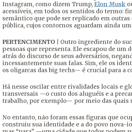
Instagram, como dizem Trump,
Elon Musk
o
acessíveis, em todos os sentidos do termo: fi
semântico que pode ser replicado em outras e
pública, cujos contornos aguardam ainda um
PERTENCIMENTO
| Outro ingrediente do suc
pessoas que representa. Ele escapou de um d
atrás do discurso de seus adversários, nega
incessantemente suas falas. Sim, ele os ide
os oligarcas das big techs— é crucial para a 
Há nesse oscilar entre rivalidades locais e gl
transversais —o custo dos aluguéis e a preca
trabalho, por exemplo— por meio das quais u
No entanto, não foram essas figuras que oc
construiu sua identidade e a do povo nova-io
mas “para” —uma cidade que todos podem p