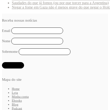
Saudades do que já fomos (ou por que torcer para a Argentina)
Negar a fome em Gaza não é menos grave do que negar o Hol
Receba nossas notícias
Email
Nome
Sobrenome
Mapa do site
Home
Loja
Minha conta
Ebooks
Blog
Podcast