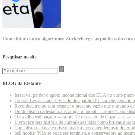
Como lutar contra algoritmos: Zuckerberg e as políticas do enca
Pesquisar no site
BLOG da Elefante
Israel vai perder o apoio incondicional dos EUA no curto praz
Gideon Levy: Israel é ‘Estado de apartheid’ e comete genocídi
Reconhecimento sem resgate: o presente vazio que o mundo deu
Do dualismo cartesiano à ecologia mundial — sobre ‘Capitalism
O espelho estilhaçado — sobre ‘O massacre de Gaza’
28 de julho
Livro recupera história de curandeiras tidas como bruxas duran
Capitalismo, classe e crise climática: nós entendemos tudo erra
bell hooks: ‘Não se pode ser feminista e conservadora ao mes