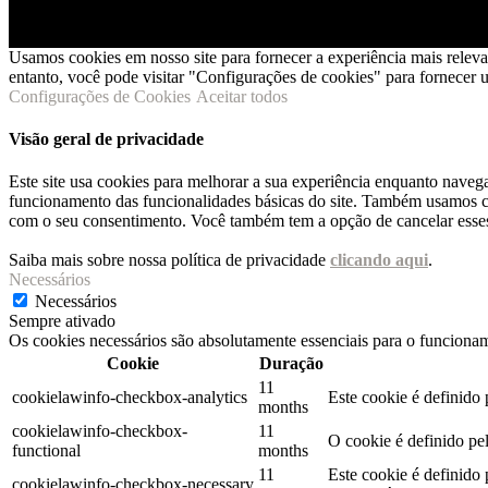
Usamos cookies em nosso site para fornecer a experiência mais relev
entanto, você pode visitar "Configurações de cookies" para fornecer
Configurações de Cookies
Aceitar todos
Visão geral de privacidade
Este site usa cookies para melhorar a sua experiência enquanto naveg
funcionamento das funcionalidades básicas do site. Também usamos co
com o seu consentimento. Você também tem a opção de cancelar esses 
Saiba mais sobre nossa política de privacidade
clicando aqui
.
Necessários
Necessários
Sempre ativado
Os cookies necessários são absolutamente essenciais para o funcionam
Cookie
Duração
11
cookielawinfo-checkbox-analytics
Este cookie é definido
months
cookielawinfo-checkbox-
11
O cookie é definido pe
functional
months
11
Este cookie é definido
cookielawinfo-checkbox-necessary