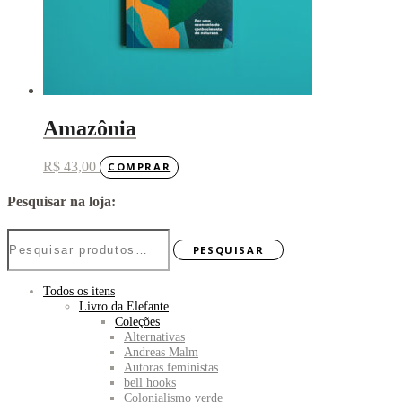
Amazônia
R$
43,00
COMPRAR
Pesquisar na loja:
Pesquisar
PESQUISAR
por:
Todos os itens
Livro da Elefante
Coleções
Alternativas
Andreas Malm
Autoras feministas
bell hooks
Colonialismo verde