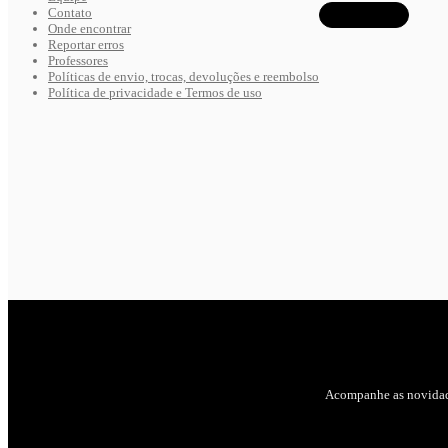
Contato
Onde encontrar
Reportar erros
Professores
Políticas de envio, trocas, devoluções e reembolso
Política de privacidade e Termos de uso
Acompanhe as novidad