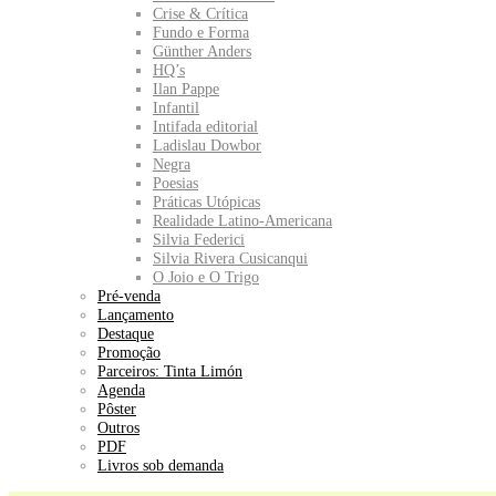
Crise & Crítica
Fundo e Forma
Günther Anders
HQ’s
Ilan Pappe
Infantil
Intifada editorial
Ladislau Dowbor
Negra
Poesias
Práticas Utópicas
Realidade Latino-Americana
Silvia Federici
Silvia Rivera Cusicanqui
O Joio e O Trigo
Pré-venda
Lançamento
Destaque
Promoção
Parceiros: Tinta Limón
Agenda
Pôster
Outros
PDF
Livros sob demanda