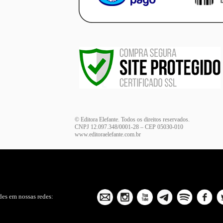
© Editora Elefante. Todos os direitos reservados.
CNPJ 12.097.348/0001-28 – CEP 05030-010
www.editoraelefante.com.br
es em nossas redes: