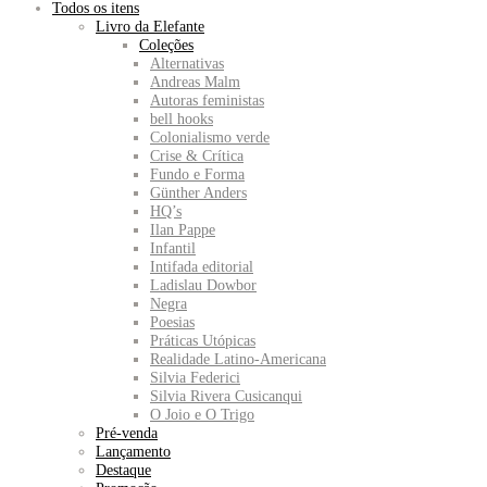
Todos os itens
Livro da Elefante
Coleções
Alternativas
Andreas Malm
Autoras feministas
bell hooks
Colonialismo verde
Crise & Crítica
Fundo e Forma
Günther Anders
HQ’s
Ilan Pappe
Infantil
Intifada editorial
Ladislau Dowbor
Negra
Poesias
Práticas Utópicas
Realidade Latino-Americana
Silvia Federici
Silvia Rivera Cusicanqui
O Joio e O Trigo
Pré-venda
Lançamento
Destaque