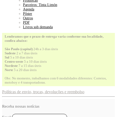
Promoção
Parceiros: Tinta Limón
Agenda
Pôster
Outros
PDF
Livros sob demanda
Lembramos que o prazo de entrega varia conforme sua localidade,
confira abaixo:
São Paulo (capital)
24h a 3 dias úteis
Sudeste
2 a 7 dias úteis
Sul
5 a 10 dias úteis
Centro-oeste
5 a 10 dias úteis
Nordeste
7 a 15 dias úteis
Norte
5 a 20 dias úteis
Obs: No momento, trabalhamos com 6 modalidades diferentes: Correios,
motoboy e 4 transportadoras.
Políticas de envio, trocas, devoluções e reembolso
Receba nossas notícias