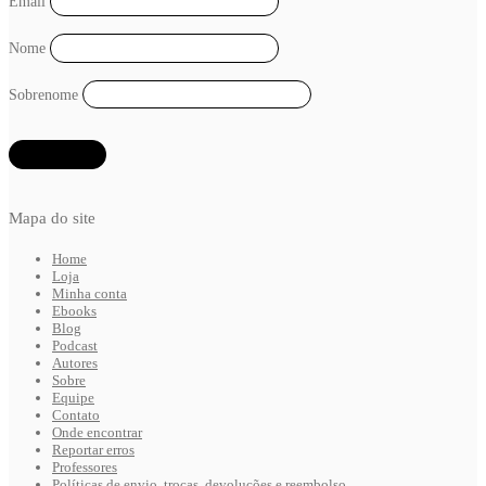
Email
Nome
Sobrenome
Mapa do site
Home
Loja
Minha conta
Ebooks
Blog
Podcast
Autores
Sobre
Equipe
Contato
Onde encontrar
Reportar erros
Professores
Políticas de envio, trocas, devoluções e reembolso