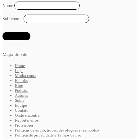
Nome
Sobrenome
Mapa do site
Home
Loja
Minha conta
Ebooks
Blog
Podcast
Autores
Sobre
Equipe
Contato
Onde encontrar
Reportar erros
Professores
Políticas de envio, trocas, devoluções e reembolso
Política de privacidade e Termos de uso