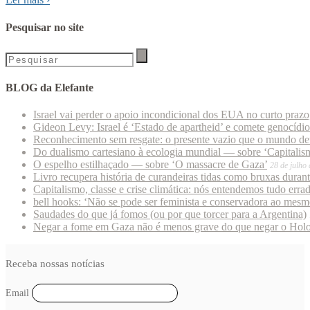
Pesquisar no site
BLOG da Elefante
Israel vai perder o apoio incondicional dos EUA no curto praz
Gideon Levy: Israel é ‘Estado de apartheid’ e comete genocídi
Reconhecimento sem resgate: o presente vazio que o mundo deu
Do dualismo cartesiano à ecologia mundial — sobre ‘Capitalism
O espelho estilhaçado — sobre ‘O massacre de Gaza’
28 de julho
Livro recupera história de curandeiras tidas como bruxas duran
Capitalismo, classe e crise climática: nós entendemos tudo erra
bell hooks: ‘Não se pode ser feminista e conservadora ao mes
Saudades do que já fomos (ou por que torcer para a Argentina)
Negar a fome em Gaza não é menos grave do que negar o Hol
Receba nossas notícias
Email