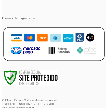
Formas de pagamento
© Editora Elefante. Todos os direitos reservados.
CNPJ 12.097.348/0001-28 – CEP 05030-010
www.editoraelefante.com.br