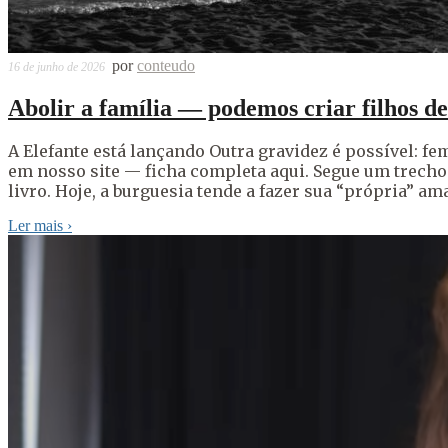
por
conteudo
16 de junho de 2026
Abolir a família — podemos criar filhos de
A Elefante está lançando Outra gravidez é possível: f
em nosso site — ficha completa aqui. Segue um trecho i
livro. Hoje, a burguesia tende a fazer sua “própria” 
Ler mais
›