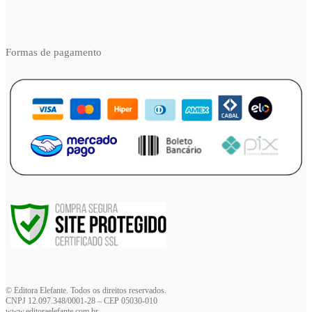
Formas de pagamento
© Editora Elefante. Todos os direitos reservados.
CNPJ 12.097.348/0001-28 – CEP 05030-010
www.editoraelefante.com.br