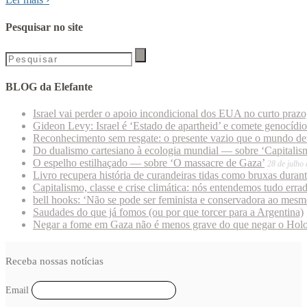
Pesquisar no site
BLOG da Elefante
Israel vai perder o apoio incondicional dos EUA no curto praz
Gideon Levy: Israel é ‘Estado de apartheid’ e comete genocídi
Reconhecimento sem resgate: o presente vazio que o mundo deu
Do dualismo cartesiano à ecologia mundial — sobre ‘Capitalism
O espelho estilhaçado — sobre ‘O massacre de Gaza’
28 de julho
Livro recupera história de curandeiras tidas como bruxas duran
Capitalismo, classe e crise climática: nós entendemos tudo erra
bell hooks: ‘Não se pode ser feminista e conservadora ao mes
Saudades do que já fomos (ou por que torcer para a Argentina)
Negar a fome em Gaza não é menos grave do que negar o Hol
Receba nossas notícias
Email