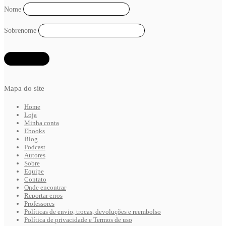
Nome
Sobrenome
Mapa do site
Home
Loja
Minha conta
Ebooks
Blog
Podcast
Autores
Sobre
Equipe
Contato
Onde encontrar
Reportar erros
Professores
Políticas de envio, trocas, devoluções e reembolso
Política de privacidade e Termos de uso