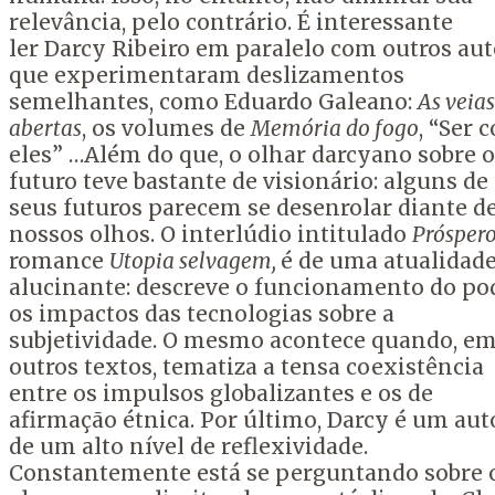
relevância, pelo contrário. É interessante
ler Darcy Ribeiro em paralelo com outros aut
que experimentaram deslizamentos
semelhantes, como Eduardo Galeano:
As veias
abertas
, os volumes de
Memória do fogo
, “Ser 
eles” …Além do que, o olhar darcyano sobre o
futuro teve bastante de visionário: alguns de
seus futuros parecem se desenrolar diante d
nossos olhos. O interlúdio intitulado
Prósper
romance
Utopia selvagem,
é de uma atualidad
alucinante: descreve o funcionamento do pod
os impactos das tecnologias sobre a
subjetividade. O mesmo acontece quando, e
outros textos, tematiza a tensa coexistência
entre os impulsos globalizantes e os de
afirmação étnica. Por último, Darcy é um aut
de um alto nível de reflexividade.
Constantemente está se perguntando sobre 