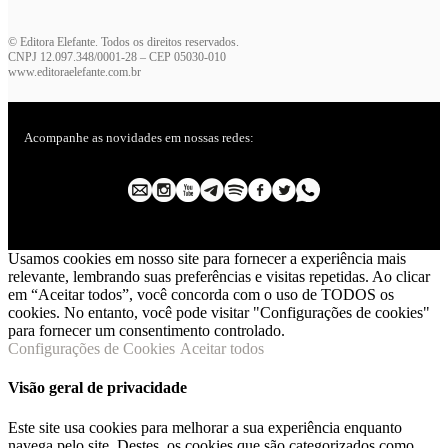
© Editora Elefante. Todos os direitos reservados.
CNPJ 12.097.348/0001-28 – CEP 05030-010
www.editoraelefante.com.br
Acompanhe as novidades em nossas redes:
Usamos cookies em nosso site para fornecer a experiência mais
relevante, lembrando suas preferências e visitas repetidas. Ao clicar
em “Aceitar todos”, você concorda com o uso de TODOS os
cookies. No entanto, você pode visitar "Configurações de cookies"
para fornecer um consentimento controlado.
Configurações de Cookies
Aceitar todos
Visão geral de privacidade
Este site usa cookies para melhorar a sua experiência enquanto
navega pelo site. Destes, os cookies que são categorizados como