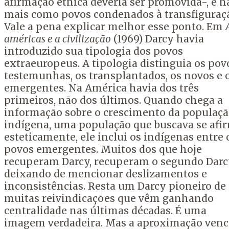
afirmação étnica deveria ser promovida-, e n
mais como povos condenados à transfiguraç
Vale a pena explicar melhor esse ponto. Em
américas e a civilização
(1969)
Darcy
havia
introduzido sua tipologia dos povos
extraeuropeus. A tipologia distinguia os pov
testemunhas, os transplantados, os novos e 
emergentes. Na América havia dos três
primeiros, não dos últimos. Quando chega a
informação sobre o crescimento da populaç
indígena, uma população que buscava se afi
esteticamente, ele inclui os indígenas entre 
povos emergentes. Muitos dos que hoje
recuperam
Darcy
, recuperam o segundo
Darc
deixando de mencionar deslizamentos e
inconsistências. Resta um
Darcy
pioneiro de
muitas reivindicações que vêm ganhando
centralidade nas últimas décadas. É uma
imagem verdadeira. Mas a aproximação venc