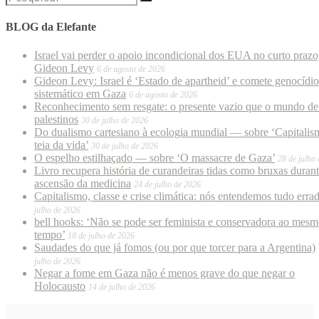
BLOG da Elefante
Israel vai perder o apoio incondicional dos EUA no curto prazo
Gideon Levy
6 de agosto de 2026
Gideon Levy: Israel é ‘Estado de apartheid’ e comete genocídio
sistemático em Gaza
6 de agosto de 2026
Reconhecimento sem resgate: o presente vazio que o mundo de
palestinos
30 de julho de 2026
Do dualismo cartesiano à ecologia mundial — sobre ‘Capitalis
teia da vida’
30 de julho de 2026
O espelho estilhaçado — sobre ‘O massacre de Gaza’
28 de julho
Livro recupera história de curandeiras tidas como bruxas duran
ascensão da medicina
24 de julho de 2026
Capitalismo, classe e crise climática: nós entendemos tudo erra
julho de 2026
bell hooks: ‘Não se pode ser feminista e conservadora ao mes
tempo’
18 de julho de 2026
Saudades do que já fomos (ou por que torcer para a Argentina)
julho de 2026
Negar a fome em Gaza não é menos grave do que negar o
Holocausto
14 de julho de 2026