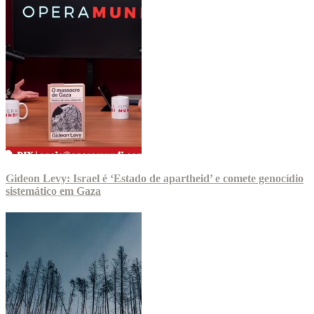
Gideon Levy: Israel é ‘Estado de apartheid’ e comete genocídio
sistemático em Gaza