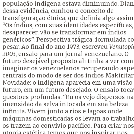
população indígena estava diminuindo. Dian
dessa evidência, cunhou o conceito de
transfiguração étnica, que definia algo assim
“Os índios, com suas identidades específicas,
desaparecer, vão se transformar em índios
genéricos”. Perspectiva trágica, formulada c
pesar. Ao final do ano 1973, escreveu
Venutopí
2003
, ensaio para um jornal venezuelano. O
futuro desejável proposto ali tinha a ver com
imaginar os venezuelanos recuperando aspe
centrais do modo de ser dos índios Makiritar
Novidade: o indígena aparecia em uma visão
futuro, em um futuro desejado. O ensaio toca
questões profundas: “Eu os vejo dispersos na
imensidão da selva intocada em sua beleza
infinita. Vivem junto a rios e lagoas onde
máquinas domesticadas os levam ao trabalh
os trazem ao convívio pacífico. Para criar no
utopia estética temos que nos inspirar nos