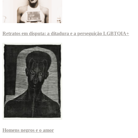
Retratos em disputa: a ditadura e a perseguição LGBTQIA+
Homens negros e o amor