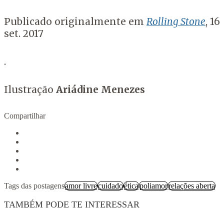
Publicado originalmente em
Rolling Stone
, 16
set. 2017
.
Ilustração
Ariádine Menezes
Compartilhar
Tags das postagens
amor livre
cuidado
ética
poliamor
relações aberta
TAMBÉM PODE TE INTERESSAR