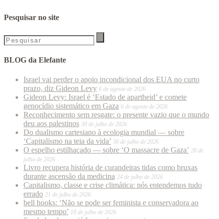
Pesquisar no site
BLOG da Elefante
Israel vai perder o apoio incondicional dos EUA no curto
prazo, diz Gideon Levy
6 de agosto de 2026
Gideon Levy: Israel é ‘Estado de apartheid’ e comete
genocídio sistemático em Gaza
6 de agosto de 2026
Reconhecimento sem resgate: o presente vazio que o mundo
deu aos palestinos
30 de julho de 2026
Do dualismo cartesiano à ecologia mundial — sobre
‘Capitalismo na teia da vida’
30 de julho de 2026
O espelho estilhaçado — sobre ‘O massacre de Gaza’
28 de
julho de 2026
Livro recupera história de curandeiras tidas como bruxas
durante ascensão da medicina
24 de julho de 2026
Capitalismo, classe e crise climática: nós entendemos tudo
errado
21 de julho de 2026
bell hooks: ‘Não se pode ser feminista e conservadora ao
mesmo tempo’
18 de julho de 2026