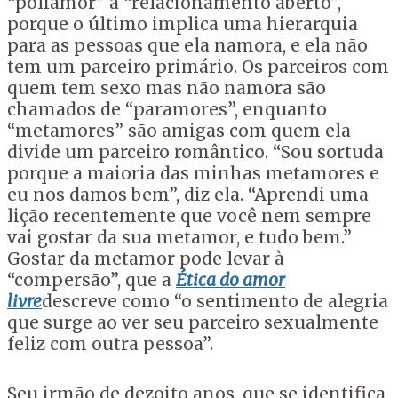
“poliamor” a “relacionamento aberto”,
porque o último implica uma hierarquia
para as pessoas que ela namora, e ela não
tem um parceiro primário. Os parceiros com
quem tem sexo mas não namora são
chamados de “paramores”, enquanto
“metamores” são amigas com quem ela
divide um parceiro romântico. “Sou sortuda
porque a maioria das minhas metamores e
eu nos damos bem”, diz ela. “Aprendi uma
lição recentemente que você nem sempre
vai gostar da sua metamor, e tudo bem.”
Gostar da metamor pode levar à
“compersão”, que a
Ética do amor
livre
descreve como “o sentimento de alegria
que surge ao ver seu parceiro sexualmente
feliz com outra pessoa”.
Seu irmão de dezoito anos, que se identifica