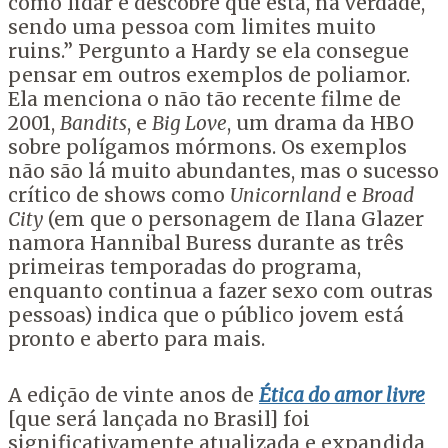
como lidar e descobre que está, na verdade,
sendo uma pessoa com limites muito
ruins.” Pergunto a Hardy se ela consegue
pensar em outros exemplos de poliamor.
Ela menciona o não tão recente filme de
2001,
Bandits
, e
Big Love
, um drama da HBO
sobre polígamos mórmons. Os exemplos
não são lá muito abundantes, mas o sucesso
crítico de shows como
Unicornland
e
Broad
City
(em que o personagem de Ilana Glazer
namora Hannibal Buress durante as três
primeiras temporadas do programa,
enquanto continua a fazer sexo com outras
pessoas) indica que o público jovem está
pronto e aberto para mais.
A edição de vinte anos de
Ética do amor livre
[que será lançada no Brasil] foi
significativamente atualizada e expandida