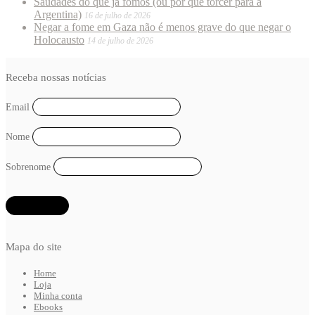
Saudades do que já fomos (ou por que torcer para a
Argentina)
16 de julho de 2026
Negar a fome em Gaza não é menos grave do que negar o
Holocausto
14 de julho de 2026
Receba nossas notícias
Email
Nome
Sobrenome
Mapa do site
Home
Loja
Minha conta
Ebooks