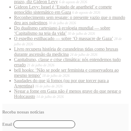
prazo, diz Gideon Levy
6 de agosto de 2026
Gideon Levy: Israel é ‘Estado de apartheid’ e comete
genocídio sistemático em Gaza
6 de agosto de 2026
Reconhecimento sem resgate: o presente vazio que o mundo
deu aos palestinos
30 de julho de 2026
Do dualismo cartesiano à ecologia mundial — sobre
‘Capitalismo na teia da vida’
30 de julho de 2026
O espelho estilhaçado — sobre ‘O massacre de Gaza’
28 de
julho de 2026
Livro recupera história de curandeiras tidas como bruxas
durante ascensão da medicina
24 de julho de 2026
Capitalismo, classe e crise climática: nós entendemos tudo
errado
21 de julho de 2026
bell hooks: ‘Não se pode ser feminista e conservadora ao
mesmo tempo’
18 de julho de 2026
Saudades do que já fomos (ou por que torcer para a
Argentina)
16 de julho de 2026
Negar a fome em Gaza não é menos grave do que negar o
Holocausto
14 de julho de 2026
Receba nossas notícias
Email