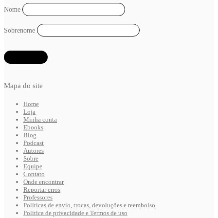
Nome
Sobrenome
Mapa do site
Home
Loja
Minha conta
Ebooks
Blog
Podcast
Autores
Sobre
Equipe
Contato
Onde encontrar
Reportar erros
Professores
Políticas de envio, trocas, devoluções e reembolso
Política de privacidade e Termos de uso