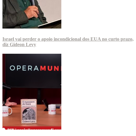
Israel vai perder o apoio incondicional dos EUA no curto prazo,
diz Gideon Levy