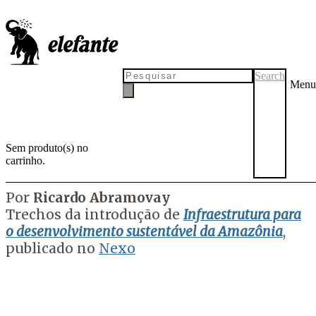
‘Infraestrutura para a
Amazônia’: por um modelo
sustentável
Search
Menu
O
Nexo
publica trecho de livro do economista Ricardo Abramovay.
A obra busca caminhos possíveis para melhorar a qualidade de vida
na Amazônia por meio de atividades que promovam o uso
Sem produto(s) no
sustentável da biodiversidade
carrinho.
por
Tadeu Breda
27 de junho de 2022
Por
Ricardo Abramovay
Trechos da introdução de
Infraestrutura para
o desenvolvimento sustentável da Amazônia
,
publicado no
Nexo