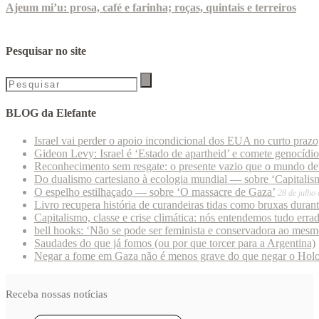
Ajeum mi’u: prosa, café e farinha; roças, quintais e terreiros
Pesquisar no site
BLOG da Elefante
Israel vai perder o apoio incondicional dos EUA no curto praz
Gideon Levy: Israel é ‘Estado de apartheid’ e comete genocídi
Reconhecimento sem resgate: o presente vazio que o mundo deu
Do dualismo cartesiano à ecologia mundial — sobre ‘Capitalism
O espelho estilhaçado — sobre ‘O massacre de Gaza’
28 de julho
Livro recupera história de curandeiras tidas como bruxas duran
Capitalismo, classe e crise climática: nós entendemos tudo erra
bell hooks: ‘Não se pode ser feminista e conservadora ao mes
Saudades do que já fomos (ou por que torcer para a Argentina)
Negar a fome em Gaza não é menos grave do que negar o Hol
Receba nossas notícias