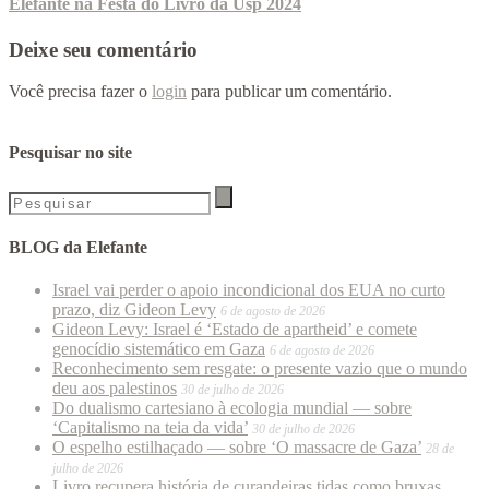
Elefante na Festa do Livro da Usp 2024
Deixe seu comentário
Você precisa fazer o
login
para publicar um comentário.
Pesquisar no site
BLOG da Elefante
Israel vai perder o apoio incondicional dos EUA no curto
prazo, diz Gideon Levy
6 de agosto de 2026
Gideon Levy: Israel é ‘Estado de apartheid’ e comete
genocídio sistemático em Gaza
6 de agosto de 2026
Reconhecimento sem resgate: o presente vazio que o mundo
deu aos palestinos
30 de julho de 2026
Do dualismo cartesiano à ecologia mundial — sobre
‘Capitalismo na teia da vida’
30 de julho de 2026
O espelho estilhaçado — sobre ‘O massacre de Gaza’
28 de
julho de 2026
Livro recupera história de curandeiras tidas como bruxas