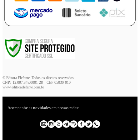
© Editora Elefante. Todos os direitos reservados.
CNPJ 12.097.348/0001-28 – CEP 05030-010
www.editoraelefante.com.br
Acompanhe as novidades em nossas redes: