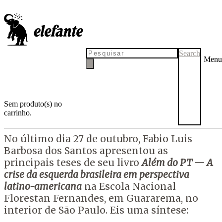
Conheça as principais teses do
livro
Além do PT
Search
Menu
No último dia 27 de outubro, Fabio Luis Barbosa dos Santos
apresentou um resumo de seu ensaio na Escola Nacional Florestan
Fernandes, em Guararema, no interior de São Paulo
Sem produto(s) no
carrinho.
por
Tadeu Breda
3 de novembro de 2016
3 de novembro de 2016
No último dia 27 de outubro, Fabio Luis
Barbosa dos Santos apresentou as
principais teses de seu livro
Além do PT — A
crise da esquerda brasileira em perspectiva
latino-americana
na Escola Nacional
Florestan Fernandes, em Guararema, no
interior de São Paulo. Eis uma síntese: