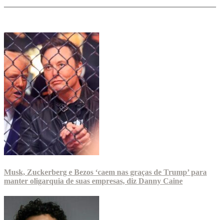
Musk, Zuckerberg e Bezos ‘caem nas graças de Trump’ para
manter oligarquia de suas empresas, diz Danny Caine