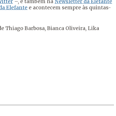
itter
–, e também na
Newsletter da Elefante
da Elefante
e acontecem sempre às quintas-
e Thiago Barbosa, Bianca Oliveira, Lika