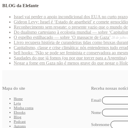
BLOG da Elefante
Israel vai perder o apoio incondicional dos EUA no curto praz
Gideon Levy: Israel é ‘Estado de apartheid’ e comete genocídi
Reconhecimento sem resgate: o presente vazio que o mundo deu
Do dualismo cartesiano à ecologia mundial — sobre ‘Capitalism
O espelho estilhaçado — sobre ‘O massacre de Gaza’
28 de julho
Livro recupera história de curandeiras tidas como bruxas duran
Capitalismo, classe e crise climática: nós entendemos tudo erra
bell hooks: ‘Não se pode ser feminista e conservadora ao mes
Saudades do que já fomos (ou por que torcer para a Argentina)
Negar a fome em Gaza não é menos grave do que negar o Hol
Mapa do site
Receba nossas notíc
Home
Email
Loja
Minha conta
Ebooks
Nome
Blog
Podcast
Sobrenome
Autores