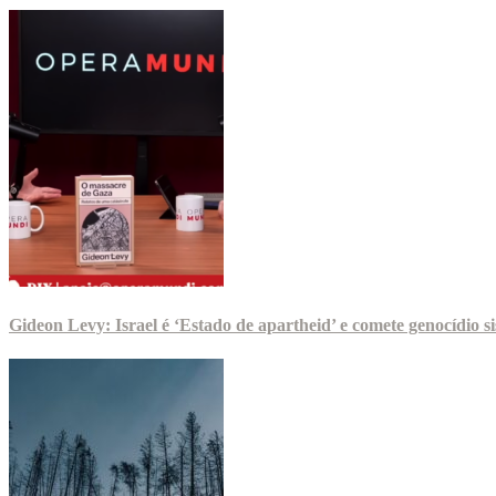
Gideon Levy: Israel é ‘Estado de apartheid’ e comete genocídio 