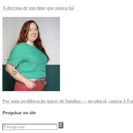
A derrota de um time que nunca foi
Por uma proliferação queer de famílias — no plural, contra A Fa
Pesquisar no site