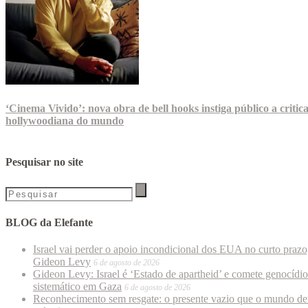
‘Cinema Vivido’: nova obra de bell hooks instiga público a critica
hollywoodiana do mundo
Pesquisar no site
BLOG da Elefante
Israel vai perder o apoio incondicional dos EUA no curto prazo
Gideon Levy
6 de agosto de 2026
Gideon Levy: Israel é ‘Estado de apartheid’ e comete genocídio
sistemático em Gaza
6 de agosto de 2026
Reconhecimento sem resgate: o presente vazio que o mundo de