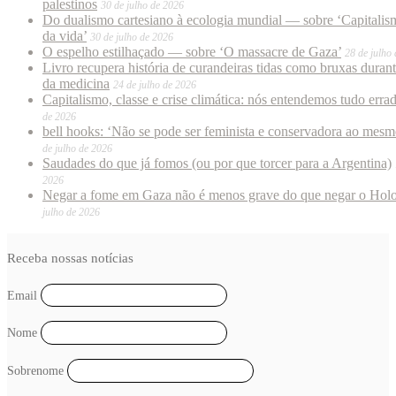
palestinos
30 de julho de 2026
Do dualismo cartesiano à ecologia mundial — sobre ‘Capitalism
da vida’
30 de julho de 2026
O espelho estilhaçado — sobre ‘O massacre de Gaza’
28 de julho
Livro recupera história de curandeiras tidas como bruxas duran
da medicina
24 de julho de 2026
Capitalismo, classe e crise climática: nós entendemos tudo erra
de 2026
bell hooks: ‘Não se pode ser feminista e conservadora ao mes
de julho de 2026
Saudades do que já fomos (ou por que torcer para a Argentina)
2026
Negar a fome em Gaza não é menos grave do que negar o Hol
julho de 2026
Receba nossas notícias
Email
Nome
Sobrenome