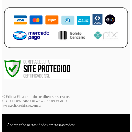
© Editora Elefante. Todos os direitos reservados.
CNPJ 12.097.348/0001-28 – CEP 05030-010
www.editoraelefante.com.br
Acompanhe as novidades em nossas redes: