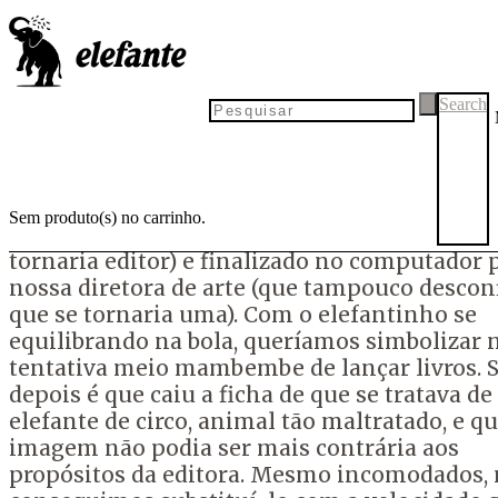
por
Tadeu Breda
13 de março de 2023
19 de março de 2023
Elefante de cara nova!
Search
Passaram-se três anos de estudos e tentativa
foi fácil, mas conseguimos encontrar um no
elefante para representar a editora. O antigo
conosco por doze anos. Foi rascunhado nos i
Sem produto(s) no carrinho.
2011 pelo nosso editor (que então nem sabia 
tornaria editor) e finalizado no computador 
nossa diretora de arte (que tampouco descon
que se tornaria uma). Com o elefantinho se
equilibrando na bola, queríamos simbolizar 
tentativa meio mambembe de lançar livros. 
depois é que caiu a ficha de que se tratava d
elefante de circo, animal tão maltratado, e q
imagem não podia ser mais contrária aos
propósitos da editora. Mesmo incomodados,