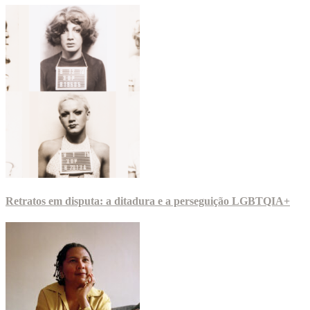
Retratos em disputa: a ditadura e a perseguição LGBTQIA+