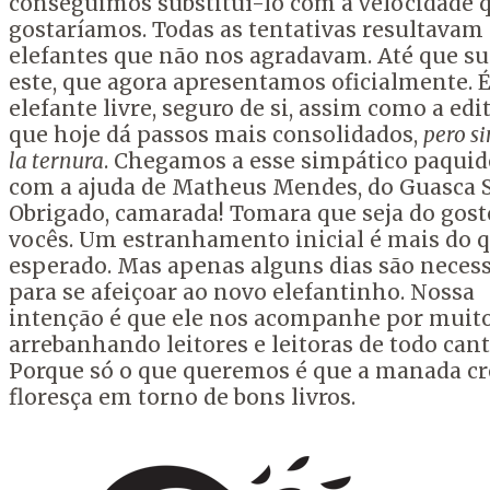
conseguimos substituí-lo com a velocidade 
gostaríamos. Todas as tentativas resultavam
elefantes que não nos agradavam. Até que su
este, que agora apresentamos oficialmente. 
elefante livre, seguro de si, assim como a edit
que hoje dá passos mais consolidados,
pero si
la ternura
. Chegamos a esse simpático paqui
com a ajuda de Matheus Mendes, do Guasca S
Obrigado, camarada! Tomara que seja do gost
vocês. Um estranhamento inicial é mais do 
esperado. Mas apenas alguns dias são necess
para se afeiçoar ao novo elefantinho. Nossa
intenção é que ele nos acompanhe por muito
arrebanhando leitores e leitoras de todo cant
Porque só o que queremos é que a manada cr
floresça em torno de bons livros.