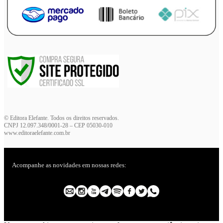
© Editora Elefante. Todos os direitos reservados.
CNPJ 12.097.348/0001-28 – CEP 05030-010
www.editoraelefante.com.br
Acompanhe as novidades em nossas redes: