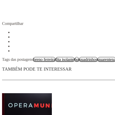
Compartilhar
Tags das postagens
breno ferreira
fita isolante
hq
quadrinhos
quarenten
TAMBÉM PODE TE INTERESSAR