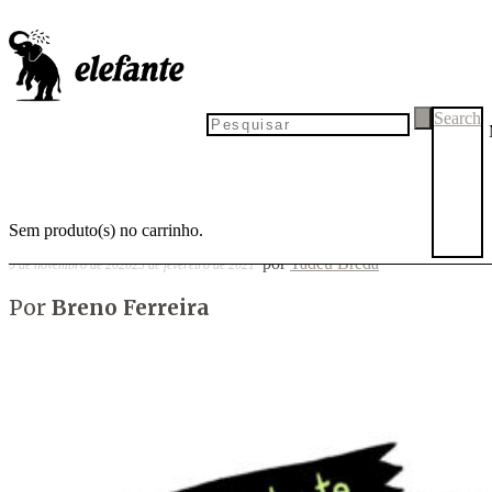
Fita isolante #25
Search
Sem produto(s) no carrinho.
por
Tadeu Breda
9 de novembro de 2020
23 de fevereiro de 2021
Por
Breno Ferreira