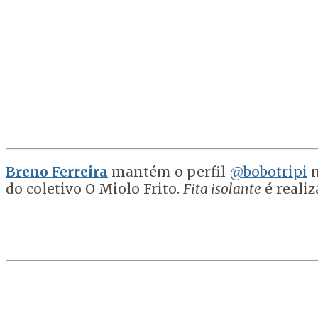
Breno Ferreira
mantém o perfil
@bobotripi
n
do coletivo O Miolo Frito.
Fita isolante
é realiz