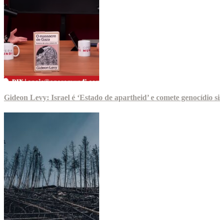
Gideon Levy: Israel é ‘Estado de apartheid’ e comete genocídio 