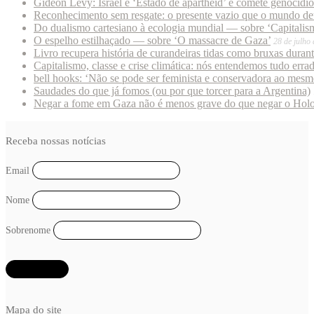
Gideon Levy: Israel é ‘Estado de apartheid’ e comete genocídi
Reconhecimento sem resgate: o presente vazio que o mundo deu
Do dualismo cartesiano à ecologia mundial — sobre ‘Capitalism
O espelho estilhaçado — sobre ‘O massacre de Gaza’
28 de julho
Livro recupera história de curandeiras tidas como bruxas duran
Capitalismo, classe e crise climática: nós entendemos tudo erra
bell hooks: ‘Não se pode ser feminista e conservadora ao mes
Saudades do que já fomos (ou por que torcer para a Argentina)
Negar a fome em Gaza não é menos grave do que negar o Hol
Receba nossas notícias
Email
Nome
Sobrenome
Mapa do site