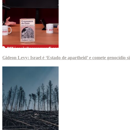
Gideon Levy: Israel é ‘Estado de apartheid’ e comete genocídio 