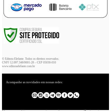
© Editora Elefante. Todos os direitos reservados.
CNPJ 12.097.348/0001-28 – CEP 05030-010
www.editoraelefante.com.br
Acompanhe as novidades em nossas redes: