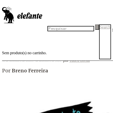
Fita isolante #27
Search
Sem produto(s) no carrinho.
por
Tadeu Breda
30 de novembro de 2020
17 de dezembro de 2020
Por
Breno Ferreira