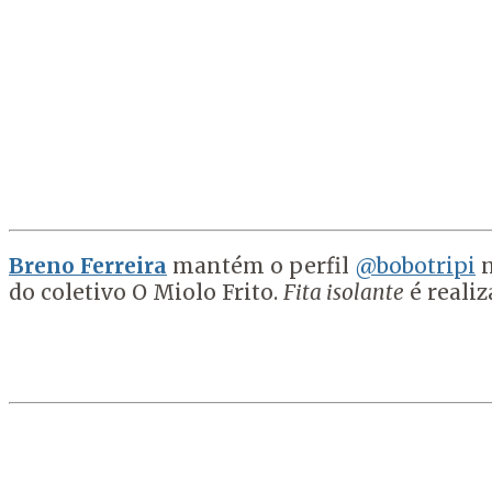
Breno Ferreira
mantém o perfil
@bobotripi
n
do coletivo O Miolo Frito.
Fita isolante
é realiz