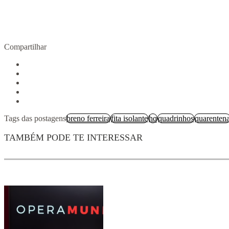
Compartilhar
Tags das postagens
breno ferreira
fita isolante
hq
quadrinhos
quarenten
TAMBÉM PODE TE INTERESSAR