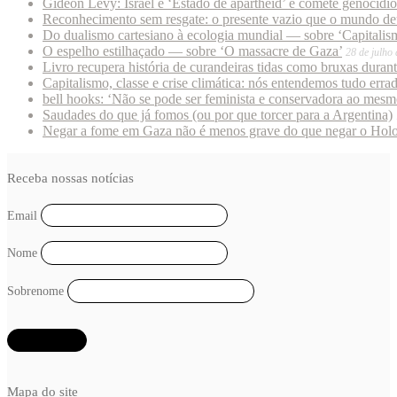
Gideon Levy: Israel é ‘Estado de apartheid’ e comete genocídi
Reconhecimento sem resgate: o presente vazio que o mundo deu
Do dualismo cartesiano à ecologia mundial — sobre ‘Capitalism
O espelho estilhaçado — sobre ‘O massacre de Gaza’
28 de julho
Livro recupera história de curandeiras tidas como bruxas duran
Capitalismo, classe e crise climática: nós entendemos tudo erra
bell hooks: ‘Não se pode ser feminista e conservadora ao mes
Saudades do que já fomos (ou por que torcer para a Argentina)
Negar a fome em Gaza não é menos grave do que negar o Hol
Receba nossas notícias
Email
Nome
Sobrenome
Mapa do site