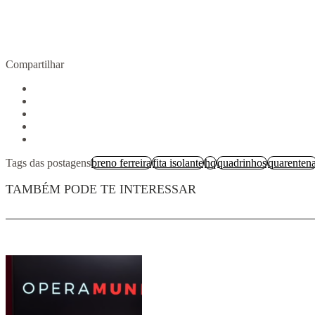
Compartilhar
Tags das postagens
breno ferreira
fita isolante
hq
quadrinhos
quarenten
TAMBÉM PODE TE INTERESSAR