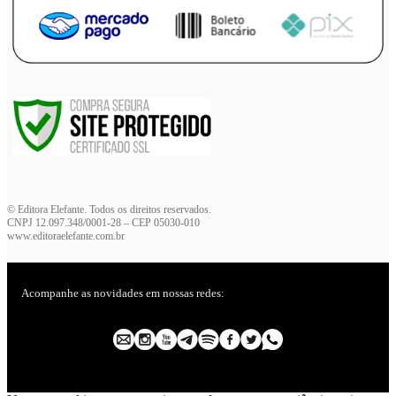
© Editora Elefante. Todos os direitos reservados.
CNPJ 12.097.348/0001-28 – CEP 05030-010
www.editoraelefante.com.br
Acompanhe as novidades em nossas redes: