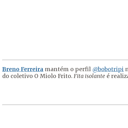
Breno Ferreira
mantém o perfil
@bobotripi
n
do coletivo O Miolo Frito.
Fita isolante
é realiz