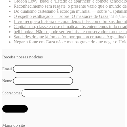
Gideon Levy: Israel é ‘Estado de apartheid’ e comete genocídi
Reconhecimento sem resgate: o presente vazio que o mundo deu
Do dualismo cartesiano à ecologia mundial — sobre ‘Capitalism
O espelho estilhaçado — sobre ‘O massacre de Gaza’
28 de julho
Livro recupera história de curandeiras tidas como bruxas duran
Capitalismo, classe e crise climática: nós entendemos tudo erra
bell hooks: ‘Não se pode ser feminista e conservadora ao mes
Saudades do que já fomos (ou por que torcer para a Argentina)
Negar a fome em Gaza não é menos grave do que negar o Hol
Receba nossas notícias
Email
Nome
Sobrenome
Mapa do site