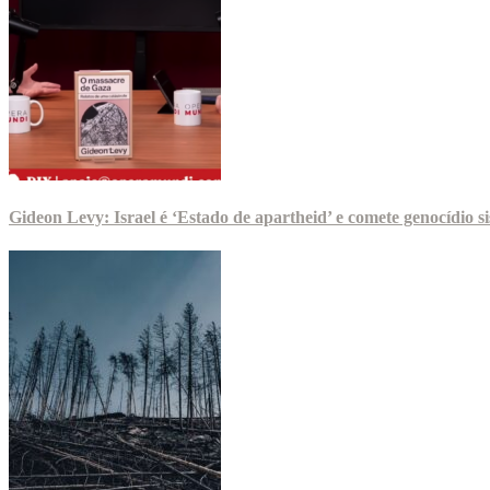
Gideon Levy: Israel é ‘Estado de apartheid’ e comete genocídio 