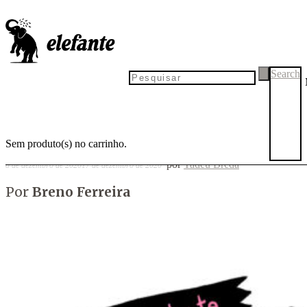
Fita isolante #28
Search
Sem produto(s) no carrinho.
por
Tadeu Breda
8 de dezembro de 2020
17 de dezembro de 2020
Por
Breno Ferreira